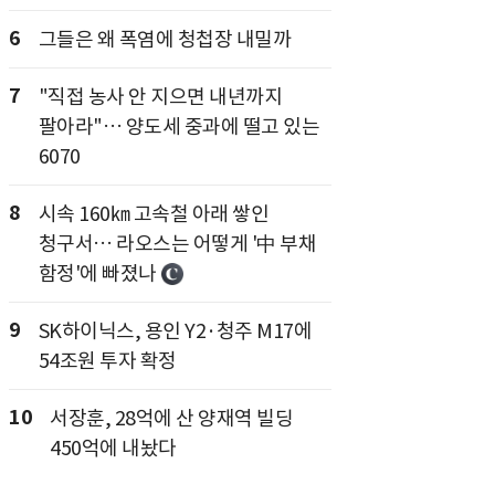
6
그들은 왜 폭염에 청첩장 내밀까
7
"직접 농사 안 지으면 내년까지
팔아라"… 양도세 중과에 떨고 있는
6070
8
시속 160㎞ 고속철 아래 쌓인
청구서… 라오스는 어떻게 '中 부채
함정'에 빠졌나
9
SK하이닉스, 용인 Y2·청주 M17에
54조원 투자 확정
10
서장훈, 28억에 산 양재역 빌딩
450억에 내놨다