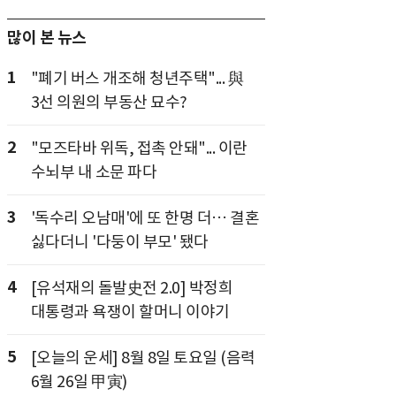
많이 본 뉴스
1
"폐기 버스 개조해 청년주택"... 與
3선 의원의 부동산 묘수?
2
"모즈타바 위독, 접촉 안돼"... 이란
수뇌부 내 소문 파다
3
'독수리 오남매'에 또 한명 더… 결혼
싫다더니 '다둥이 부모' 됐다
4
[유석재의 돌발史전 2.0] 박정희
대통령과 욕쟁이 할머니 이야기
5
[오늘의 운세] 8월 8일 토요일 (음력
6월 26일 甲寅)