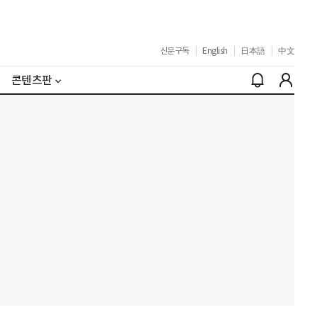
신문구독
|
English
|
日本語
|
中文
콘텐츠판