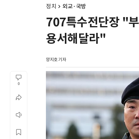
정치
외교·국방
707특수전단장 "부
용서해달라"
양지호 기자
0