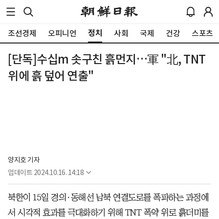
정치
조선경제
오피니언
사회
국제
건강
스포츠
[단독]수십m 솟구친 흙먼지…軍 "北, TNT
위에 흙 덮어 연출"
양지호 기자
업데이트
2024.10.16. 14:18
북한이 15일 경의·동해선 남북 연결도로를 폭파하는 과정에
서 시각적 효과를 극대화하기 위해 TNT 폭약 위로 흙더미를