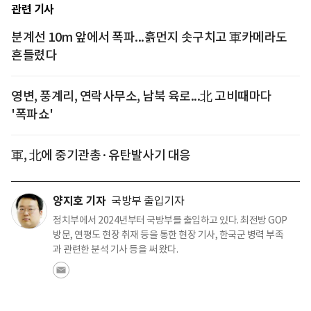
관련 기사
분계선 10m 앞에서 폭파...흙먼지 솟구치고 軍카메라도
흔들렸다
영변, 풍계리, 연락사무소, 남북 육로...北 고비때마다
'폭파쇼'
軍, 北에 중기관총·유탄발사기 대응
양지호 기자
국방부 출입기자
정치부에서 2024년부터 국방부를 출입하고 있다. 최전방 GOP
방문, 연평도 현장 취재 등을 통한 현장 기사, 한국군 병력 부족
과 관련한 분석 기사 등을 써 왔다.