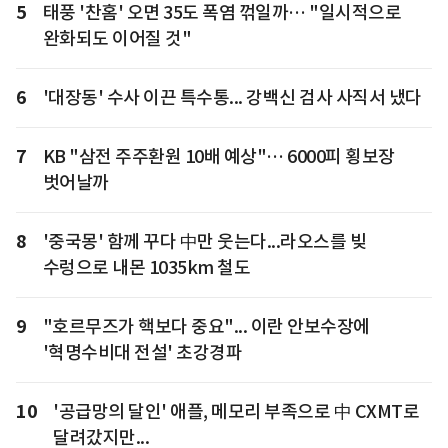
5
태풍 '찬홈' 오면 35도 폭염 꺾일까… "일시적으로
완화되도 이어질 것"
6
'대장동' 수사 이끈 특수통... 강백신 검사 사직서 냈다
7
KB "삼전 주주환원 10배 예상"… 6000피 횡보장
벗어날까
8
'중국몽' 함께 꾸다 中만 웃는다...라오스를 빚
수렁으로 내몬 1035km 철도
9
"호르무즈가 핵보다 중요"... 이란 안보수장에
'혁명수비대 전설' 초강경파
10
'공급망의 달인' 애플, 메모리 부족으로 中 CXMT로
달려갔지만...