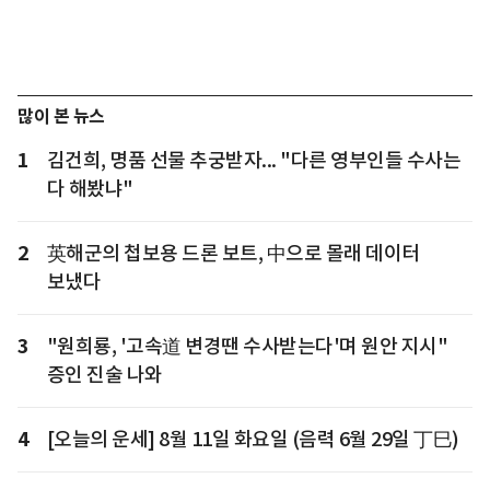
많이 본 뉴스
1
김건희, 명품 선물 추궁받자... "다른 영부인들 수사는
다 해봤냐"
2
英해군의 첩보용 드론 보트, 中으로 몰래 데이터
보냈다
3
"원희룡, '고속道 변경땐 수사받는다'며 원안 지시"
증인 진술 나와
4
[오늘의 운세] 8월 11일 화요일 (음력 6월 29일 丁巳)