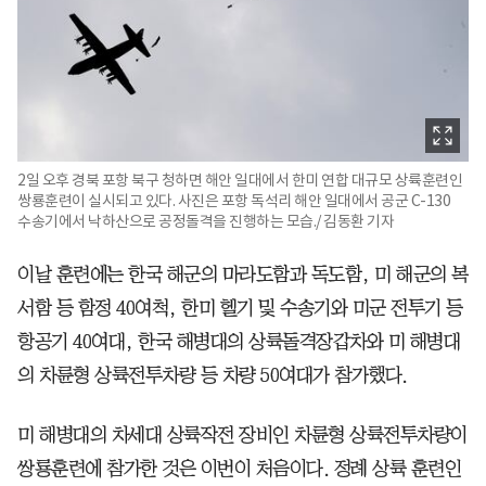
2일 오후 경북 포항 북구 청하면 해안 일대에서 한미 연합 대규모 상륙훈련인
쌍룡훈련이 실시되고 있다. 사진은 포항 독석리 해안 일대에서 공군 C-130
수송기에서 낙하산으로 공정돌격을 진행하는 모습./ 김동환 기자
이날 훈련에는 한국 해군의 마라도함과 독도함, 미 해군의 복
서함 등 함정 40여척, 한미 헬기 및 수송기와 미군 전투기 등
항공기 40여대, 한국 해병대의 상륙돌격장갑차와 미 해병대
의 차륜형 상륙전투차량 등 차량 50여대가 참가했다.
미 해병대의 차세대 상륙작전 장비인 차륜형 상륙전투차량이
쌍룡훈련에 참가한 것은 이번이 처음이다. 정례 상륙 훈련인