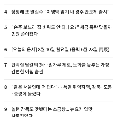
4
정청래 또 말실수 "이명박 임기 내 광주 반도체 출시"
5
"손주 보느라 집 비워도 안 되나요?" 세금 폭탄 맞을까
민원 쏟아졌다
6
[오늘의 운세] 8월 10일 월요일 (음력 6월 28일 丙辰)
7
단백질 달걀의 3배·밀가루 제로, 노화를 늦추는 가장
간편한 아침 습관
8
"같은 서울인데 더 덥다"… 폭염 취약지역, 강북·도봉
·중랑에 몰렸다
9
놀런 감독도 맛봤다는 소금빵... 뉴요커 입맛
사로잡았다