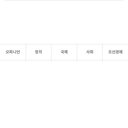
오피니언
정치
국제
사회
조선경제
문화·
조선
스포츠
건강
조선몰
연예
리더스
조선일보 공식 SNS
개인정보처리방침
사이트맵
Copyright 조선일보 All rights reserved. 무단 전재 및 재배포 금지.