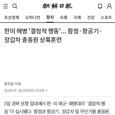
정치
조선경제
오피니언
사회
국제
건강
스포츠
한미 해병 '결정적 행동'... 함정·항공기·
장갑차 총동원 상륙훈련
양지호 기자
업데이트
2024.09.03. 02:08
2일 경북 포항 일대에서 한·미 해군·해병대의 ‘결정적 행
동’이 실시됐다. 함정과 항공기, 장갑차 및 무인기를 총동원