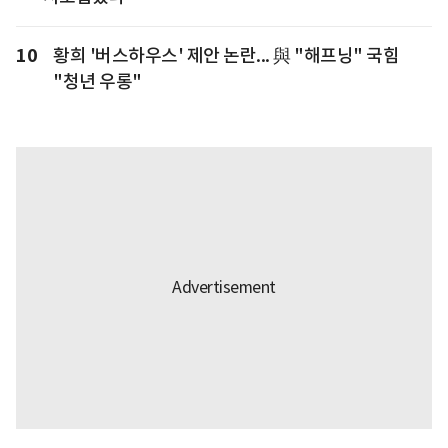
10
황희 '버스하우스' 제안 논란... 與 "해프닝" 국힘
"청년 우롱"