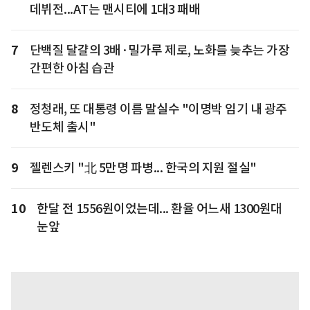
데뷔전...AT는 맨시티에 1대3 패배
7
단백질 달걀의 3배·밀가루 제로, 노화를 늦추는 가장
간편한 아침 습관
8
정청래, 또 대통령 이름 말실수 "이명박 임기 내 광주
반도체 출시"
9
젤렌스키 "北 5만명 파병... 한국의 지원 절실"
10
한달 전 1556원이었는데... 환율 어느새 1300원대
눈앞