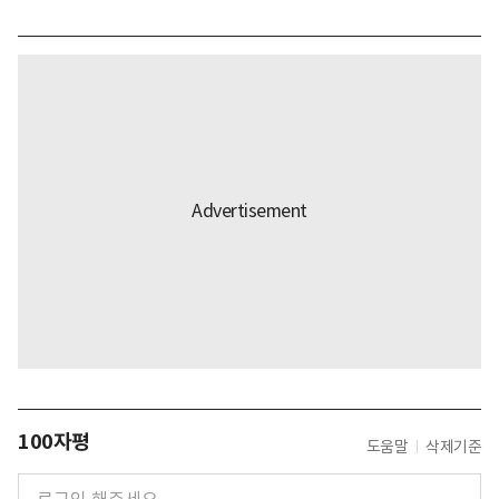
100자평
도움말
삭제기준