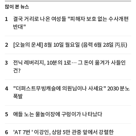
많이 본 뉴스
1
결국 거리로 나온 여성들 "피해자 보호 없는 수사개편
반대"
2
[오늘의 운세] 8월 10일 월요일 (음력 6월 28일 丙辰)
3
전닉 레버리지, 10분의 1로… 그 돈이 옮겨가 사들인
건?
4
"더퍼스트무빙캐슬에 의원님이나 사세요" 2030 분노
폭발
5
애들 노는 물놀이장에 구렁이가 나타났다
6
'AT 7번 ' 이강인, 상암 5만 관중 앞에서 강렬한