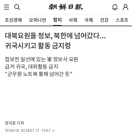
정치
조선경제
오피니언
사회
국제
건강
스포츠
대북요원들 정보, 북한에 넘어갔다...
귀국시키고 활동 금지령
첩보전 일선에 있는 軍 정보사 요원
급거 귀국, 대외활동 금지
"군무원 노트북 통해 넘어간 듯"
양지호 기자
업데이트
2024.07.27. 13:07