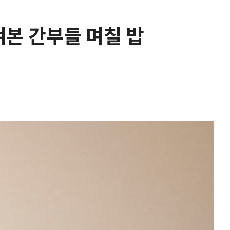
켜본 간부들 며칠 밥