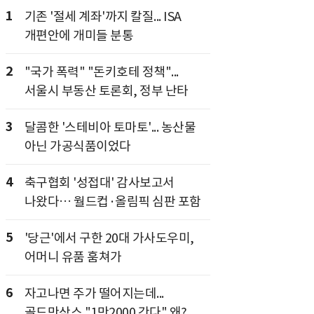
1
기존 '절세 계좌'까지 칼질... ISA
개편안에 개미들 분통
2
"국가 폭력" "돈키호테 정책"...
서울시 부동산 토론회, 정부 난타
3
달콤한 '스테비아 토마토'... 농산물
아닌 가공식품이었다
4
축구협회 '성접대' 감사보고서
나왔다… 월드컵·올림픽 심판 포함
5
'당근'에서 구한 20대 가사도우미,
어머니 유품 훔쳐가
6
자고나면 주가 떨어지는데...
골드만삭스 "1만2000 간다" 왜?