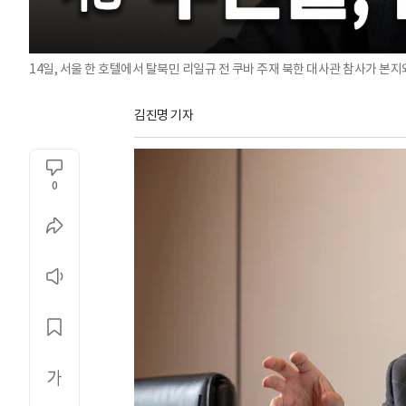
14일, 서울 한 호텔에서 탈북민 리일규 전 쿠바 주재 북한 대사관 참사가 본지
김진명 기자
0