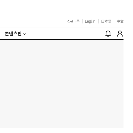
신문구독
|
English
|
日本語
|
中文
콘텐츠판