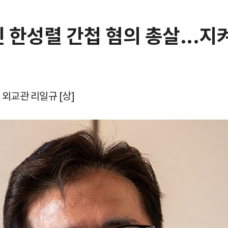
인 한성렬 간첩 혐의 총살...지
 외교관 리일규 [상]