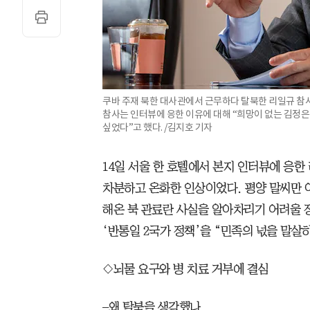
쿠바 주재 북한 대사관에서 근무하다 탈북한 리일규 참사
참사는 인터뷰에 응한 이유에 대해 “희망이 없는 김정
싶었다”고 했다. /김지호 기자
14일 서울 한 호텔에서 본지 인터뷰에 응한 
차분하고 온화한 인상이었다. 평양 말씨만 아
해온 북 관료란 사실을 알아차리기 어려울 
‘반통일 2국가 정책’을 “민족의 넋을 말살
◇뇌물 요구와 병 치료 거부에 결심
–왜 탈북을 생각했나.