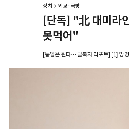
정치
외교·국방
[단독] "北 대미라
못먹어"
[통일은 된다… 탈북자 리포트] [1] 망명