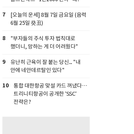
7
[오늘의 운세] 8월 7일 금요일 (음력
6월 25일 癸丑)
8
"부자들의 주식 투자 법칙대로
했더니, 망하는 게 더 어려웠다"
9
유난히 근육이 잘 붙는 당신... "내
안에 네안데르탈인 있다"
10
통합 대한항공 맞설 카드 꺼냈다…
트리니티항공이 공개한 'SSC'
전략은?