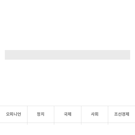
오피니언
정치
국제
사회
조선경제
문화·
조선
스포츠
건강
조선몰
연예
리더스