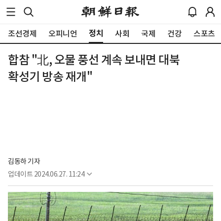
정치
조선경제
오피니언
사회
국제
건강
스포츠
합참 "北, 오물 풍선 계속 보내면 대북
확성기 방송 재개"
김동하 기자
업데이트
2024.06.27. 11:24