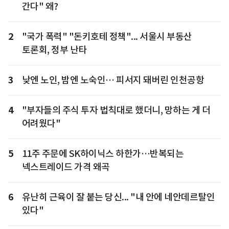
간다" 왜?
2
"국가 폭력" "돈키호테 정책"... 서울시 부동산
토론회, 정부 난타
3
낮엔 노인, 밤엔 노숙인… 피서지 돼버린 인천공항
4
"부자들의 주식 투자 법칙대로 했더니, 망하는 게 더
어려웠다"
5
11주 주문에 SK하이닉스 하한가…반복되는
넥스트레이드 가격 왜곡
6
유난히 근육이 잘 붙는 당신... "내 안에 네안데르탈인
있다"