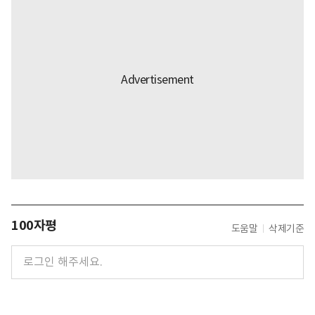
100자평
도움말
삭제기준