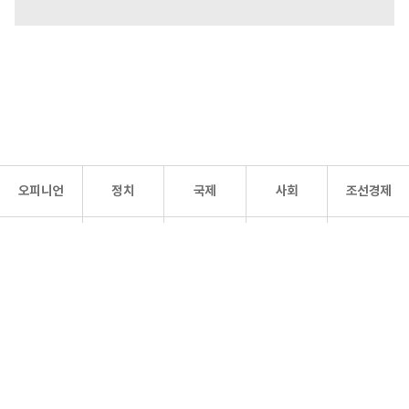
오피니언
정치
국제
사회
조선경제
문화·
조선
스포츠
건강
조선몰
연예
리더스
조선일보 공식 SNS
개인정보처리방침
사이트맵