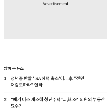
많이 본 뉴스
1
청년층 반발 'ISA 혜택 축소'에... 李 "전면
재검토하라" 질타
2
"폐기 버스 개조해 청년주택"... 與 3선 의원의 부동산
묘수?