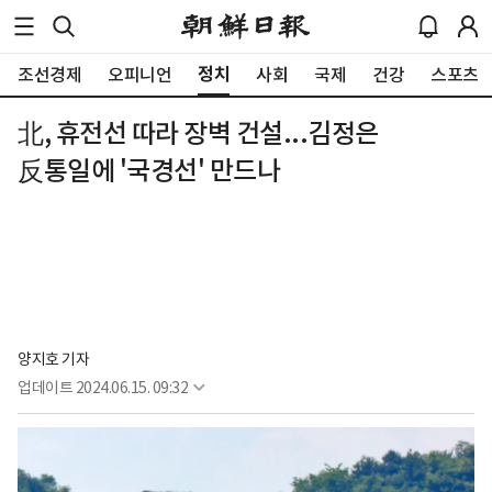
정치
조선경제
오피니언
사회
국제
건강
스포츠
北, 휴전선 따라 장벽 건설...김정은
反통일에 '국경선' 만드나
양지호 기자
업데이트
2024.06.15. 09:32