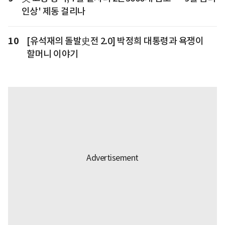
인상' 제동 걸리나
10
[유석재의 돌발史전 2.0] 박정희 대통령과 욕쟁이
할머니 이야기