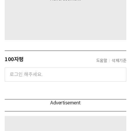
100자평
도움말
삭제기준