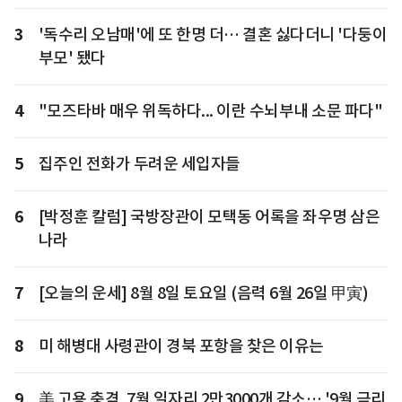
3
'독수리 오남매'에 또 한명 더… 결혼 싫다더니 '다둥이
부모' 됐다
4
"모즈타바 매우 위독하다... 이란 수뇌부내 소문 파다"
5
집주인 전화가 두려운 세입자들
6
[박정훈 칼럼] 국방장관이 모택동 어록을 좌우명 삼은
나라
7
[오늘의 운세] 8월 8일 토요일 (음력 6월 26일 甲寅)
8
미 해병대 사령관이 경북 포항을 찾은 이유는
9
美 고용 충격, 7월 일자리 2만3000개 감소… '9월 금리