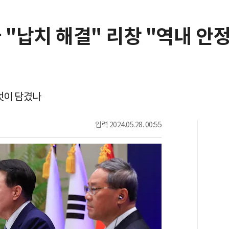
 "납치 해결" 리창 "역내 안
엇이 담겼나
입력
2024.05.28. 00:55