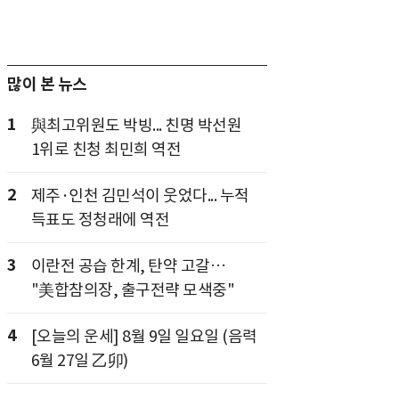
많이 본 뉴스
1
與최고위원도 박빙... 친명 박선원
1위로 친청 최민희 역전
2
제주·인천 김민석이 웃었다... 누적
득표도 정청래에 역전
3
이란전 공습 한계, 탄약 고갈…
"美합참의장, 출구전략 모색중"
4
[오늘의 운세] 8월 9일 일요일 (음력
6월 27일 乙卯)