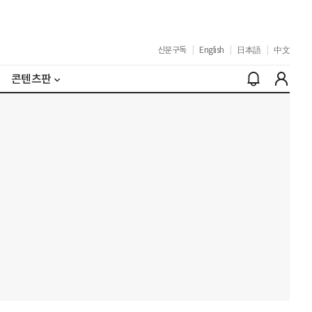
신문구독
|
English
|
日本語
|
中文
콘텐츠판