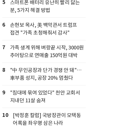
5
스마트폰 배터리 유난히 빨리 닳는
분, 5가지 해결 방법
6
손현보 목사, 美 백악관서 트럼프
접견 "가족 초청해줘서 감사"
7
가족 생계 위해 벼랑끝 시작, 3000원
추어탕으로 연매출 150억원 대박
8
"中 무인공장과 단가 경쟁 안 돼"…
車부품 성지, 공장 20% 멈췄다
9
"침대에 묶여 있었다" 천안 교회서
지내던 11살 숨져
10
[박정훈 칼럼] 국방장관이 모택동
어록을 좌우명 삼은 나라