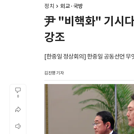
정치
외교·국방
尹 "비핵화" 기시다
강조
[한중일 정상회의] 한중일 공동선언 무
김진명 기자
0