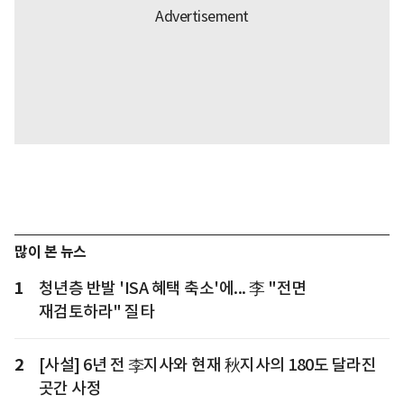
많이 본 뉴스
1
청년층 반발 'ISA 혜택 축소'에... 李 "전면
재검토하라" 질타
2
[사설] 6년 전 李지사와 현재 秋지사의 180도 달라진
곳간 사정