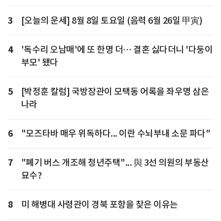
3
[오늘의 운세] 8월 8일 토요일 (음력 6월 26일 甲寅)
4
'독수리 오남매'에 또 한명 더… 결혼 싫다더니 '다둥이
부모' 됐다
5
[박정훈 칼럼] 국방장관이 모택동 어록을 좌우명 삼은
나라
6
"모즈타바 매우 위독하다... 이란 수뇌부내 소문 파다"
7
"폐기 버스 개조해 청년주택"... 與 3선 의원의 부동산
묘수?
8
미 해병대 사령관이 경북 포항을 찾은 이유는