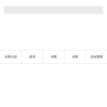
오피니언
정치
국제
사회
조선경제
문화·
조선
스포츠
건강
조선몰
연예
리더스
조선일보 공식 SNS