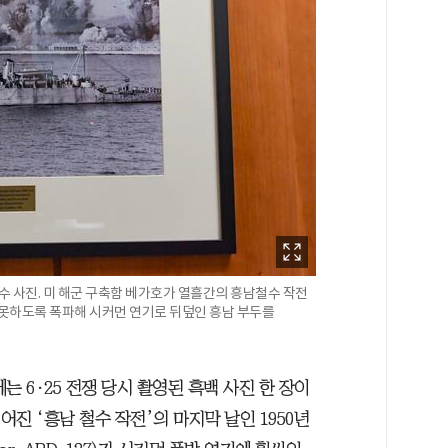
수 사진. 미 해군 구축함 베가호가 열흘간의 흥남철수 작전
지 못하도록 폭파해 시커먼 연기로 뒤덮인 흥남 부두를
 6·25 전쟁 당시 촬영된 흑백 사진 한 장이
어진 ‘흥남 철수 작전’의 마지막 날인 1950년