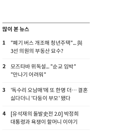
많이 본 뉴스
1
"폐기 버스 개조해 청년주택"... 與
3선 의원의 부동산 묘수?
2
모즈타바 위독설... "순교 임박"
"만나기 어려워"
3
'독수리 오남매'에 또 한명 더… 결혼
싫다더니 '다둥이 부모' 됐다
4
[유석재의 돌발史전 2.0] 박정희
대통령과 욕쟁이 할머니 이야기