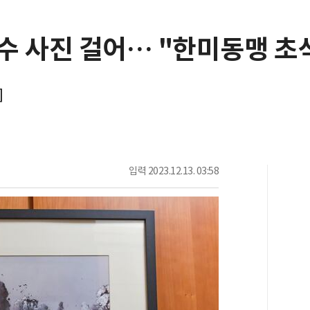
수 사진 걸어… "한미동맹 초
]
입력
2023.12.13. 03:58