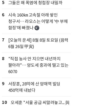
5
그들은 왜 폭염에 청첩장 내밀까
6
시속 160㎞ 고속철 아래 쌓인
청구서… 라오스는 어떻게 '中 부채
함정'에 빠졌나
7
[오늘의 운세] 8월 8일 토요일 (음력
6월 26일 甲寅)
8
"직접 농사 안 지으면 내년까지
팔아라"… 양도세 중과에 떨고 있는
6070
9
서장훈, 28억에 산 양재역 빌딩
450억에 내놨다
10
오세훈 "서울 공급 씨말려놓고... 與