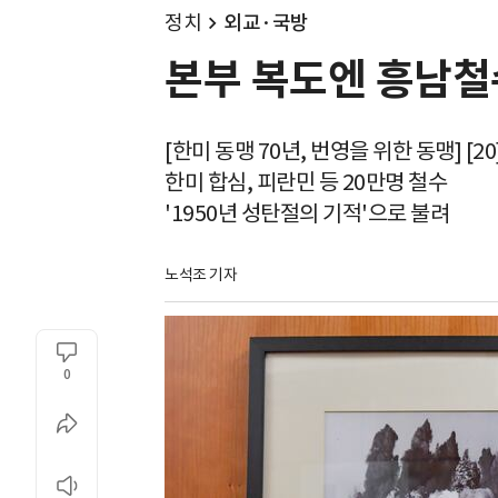
정치
외교·국방
본부 복도엔 흥남철
[한미 동맹 70년, 번영을 위한 동맹] [20
한미 합심, 피란민 등 20만명 철수
'1950년 성탄절의 기적'으로 불려
노석조 기자
0