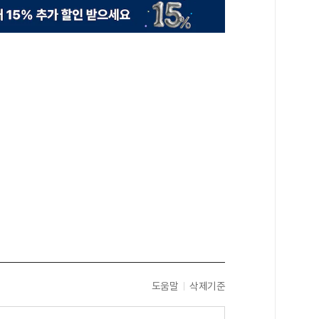
도움말
삭제기준