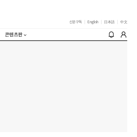
신문구독
|
English
|
日本語
|
中文
콘텐츠판