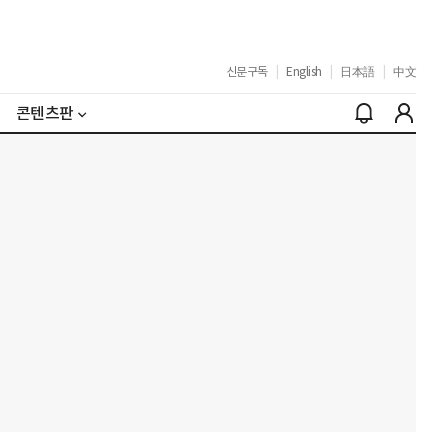
신문구독
|
English
|
日本語
|
中文
콘텐츠판