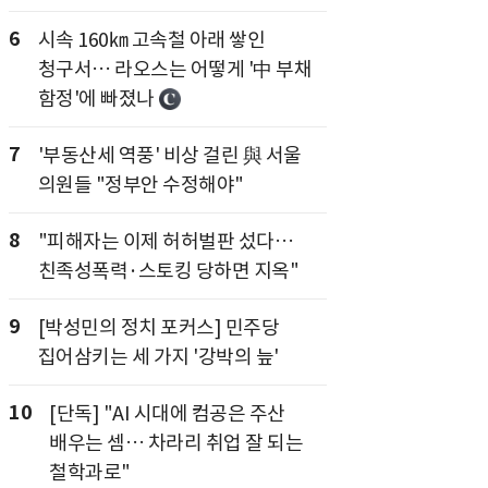
6
시속 160㎞ 고속철 아래 쌓인
청구서… 라오스는 어떻게 '中 부채
함정'에 빠졌나
7
'부동산세 역풍' 비상 걸린 與 서울
의원들 "정부안 수정해야"
8
"피해자는 이제 허허벌판 섰다…
친족성폭력·스토킹 당하면 지옥"
9
[박성민의 정치 포커스] 민주당
집어삼키는 세 가지 '강박의 늪'
10
[단독] "AI 시대에 컴공은 주산
배우는 셈… 차라리 취업 잘 되는
철학과로"