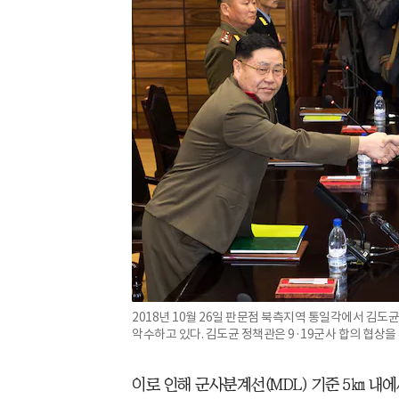
2018년 10월 26일 판문점 북측지역 통일각에서 김
악수하고 있다. 김도균 정책관은 9·19군사 합의 협상을
이로 인해 군사분계선(MDL) 기준 5㎞ 내