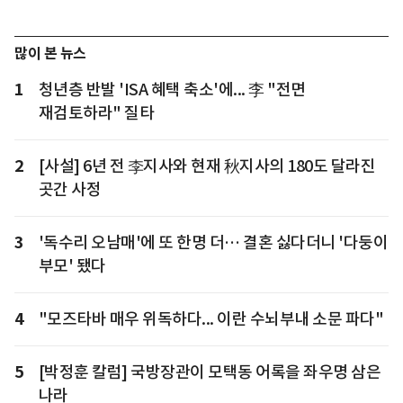
많이 본 뉴스
1
청년층 반발 'ISA 혜택 축소'에... 李 "전면
재검토하라" 질타
2
[사설] 6년 전 李지사와 현재 秋지사의 180도 달라진
곳간 사정
3
'독수리 오남매'에 또 한명 더… 결혼 싫다더니 '다둥이
부모' 됐다
4
"모즈타바 매우 위독하다... 이란 수뇌부내 소문 파다"
5
[박정훈 칼럼] 국방장관이 모택동 어록을 좌우명 삼은
나라