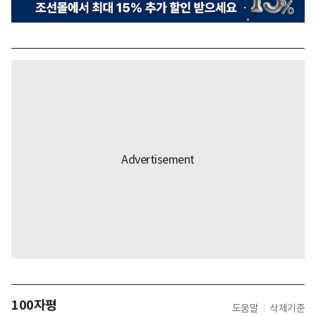
100자평
도움말
삭제기준