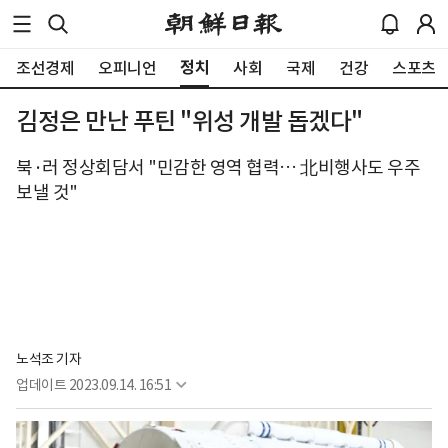
정치
조선경제
오피니언
사회
국제
건강
스포츠
김정은 만난 푸틴 "위성 개발 돕겠다"
북·러 정상회담서 "민감한 영역 협력… 北비행사도 우주
보낼 것"
노석조 기자
업데이트
2023.09.14. 16:51