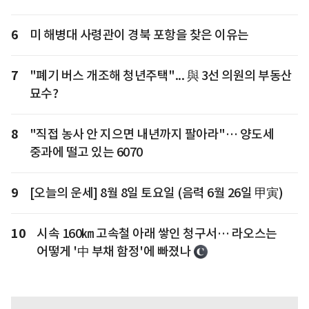
6
미 해병대 사령관이 경북 포항을 찾은 이유는
7
"폐기 버스 개조해 청년주택"... 與 3선 의원의 부동산
묘수?
8
"직접 농사 안 지으면 내년까지 팔아라"… 양도세
중과에 떨고 있는 6070
9
[오늘의 운세] 8월 8일 토요일 (음력 6월 26일 甲寅)
10
시속 160㎞ 고속철 아래 쌓인 청구서… 라오스는
어떻게 '中 부채 함정'에 빠졌나