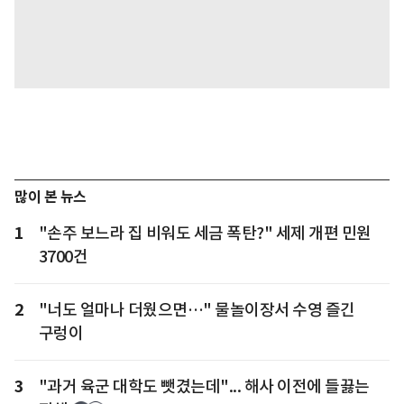
많이 본 뉴스
1
"손주 보느라 집 비워도 세금 폭탄?" 세제 개편 민원
3700건
2
"너도 얼마나 더웠으면…" 물놀이장서 수영 즐긴
구렁이
3
"과거 육군 대학도 뺏겼는데"... 해사 이전에 들끓는