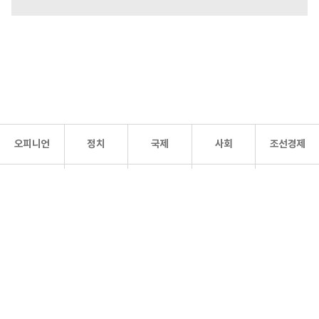
오피니언
정치
국제
사회
조선경제
문화·
조선
스포츠
건강
조선몰
연예
리더스
조선일보 공식 SNS
개인정보처리방침
사이트맵