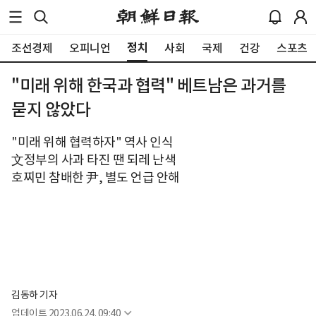
정치
조선경제
오피니언
사회
국제
건강
스포츠
"미래 위해 한국과 협력" 베트남은 과거를
묻지 않았다
"미래 위해 협력하자" 역사 인식
文정부의 사과 타진 땐 되레 난색
호찌민 참배한 尹, 별도 언급 안해
김동하 기자
업데이트
2023.06.24. 09:40