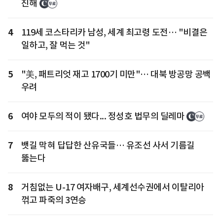
진해
4
119세 코스타리카 남성, 세계 최고령 도전… "비결은
일하고, 잘 먹는 것"
5
"美, 패트리엇 재고 1700기 미만"… 대북 방공망 공백
우려
6
여야 모두의 적이 됐다... 정성호 법무의 딜레마
7
뱃길 막혀 답답한 산유국들… 유조선 사서 기름길
뚫는다
8
거침없는 U-17 여자배구, 세계선수권에서 이탈리아
꺾고 파죽의 3연승