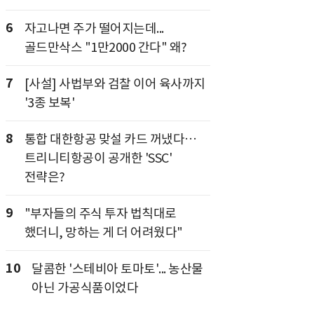
6
자고나면 주가 떨어지는데...
골드만삭스 "1만2000 간다" 왜?
7
[사설] 사법부와 검찰 이어 육사까지
'3종 보복'
8
통합 대한항공 맞설 카드 꺼냈다…
트리니티항공이 공개한 'SSC'
전략은?
9
"부자들의 주식 투자 법칙대로
했더니, 망하는 게 더 어려웠다"
10
달콤한 '스테비아 토마토'... 농산물
아닌 가공식품이었다