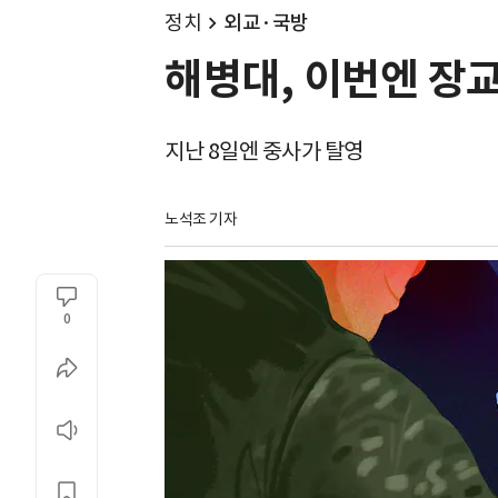
정치
외교·국방
해병대, 이번엔 장교
지난 8일엔 중사가 탈영
노석조 기자
0