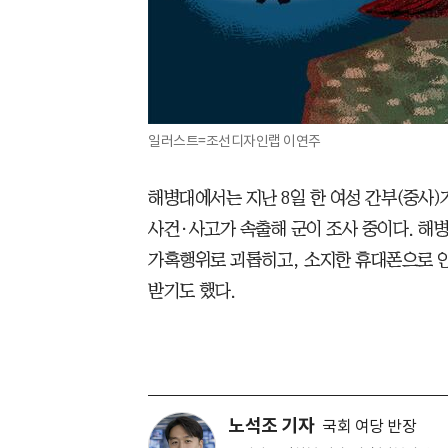
일러스트=조선디자인랩 이연주
해병대에서는 지난 8일 한 여성 간부(중사)
사건·사고가 속출해 군이 조사 중이다. 해
가혹행위로 괴롭히고, 소지한 휴대폰으로 인
받기도 했다.
노석조 기자
국회 여당 반장