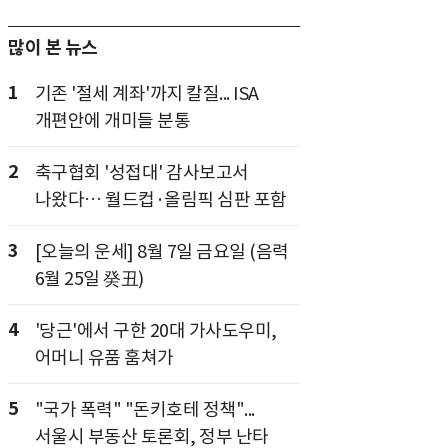
많이 본 뉴스
1
기존 '절세 계좌'까지 칼질... ISA
개편안에 개미들 분통
2
축구협회 '성접대' 감사보고서
나왔다… 월드컵·올림픽 심판 포함
3
[오늘의 운세] 8월 7일 금요일 (음력
6월 25일 癸丑)
4
'당근'에서 구한 20대 가사도우미,
어머니 유품 훔쳐가
5
"국가 폭력" "돈키호테 정책"...
서울시 부동산 토론회, 정부 난타