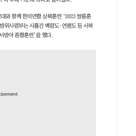
대와 함께 한미연합 상륙훈련 ‘2023 쌍룡훈
서방위사령부는 사흘간 백령도·연평도 등 서북
서방어 종합훈련’을 했다.