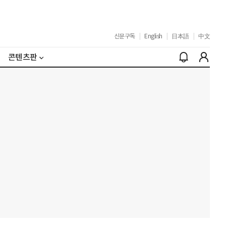
신문구독
|
English
|
日本語
|
中文
콘텐츠판