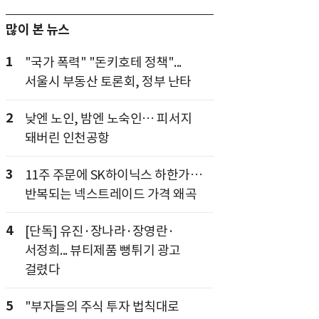
많이 본 뉴스
1
"국가 폭력" "돈키호테 정책"...
서울시 부동산 토론회, 정부 난타
2
낮엔 노인, 밤엔 노숙인… 피서지
돼버린 인천공항
3
11주 주문에 SK하이닉스 하한가…
반복되는 넥스트레이드 가격 왜곡
4
[단독] 유진·장나라·장영란·
서정희... 뷰티제품 뻥튀기 광고
걸렸다
5
"부자들의 주식 투자 법칙대로