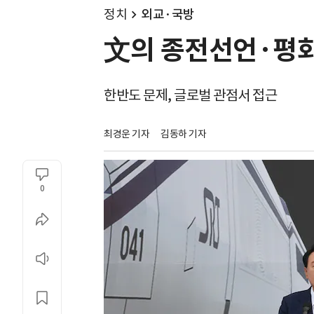
정치
외교·국방
文의 종전선언·평화
한반도 문제, 글로벌 관점서 접근
최경운 기자
김동하 기자
0