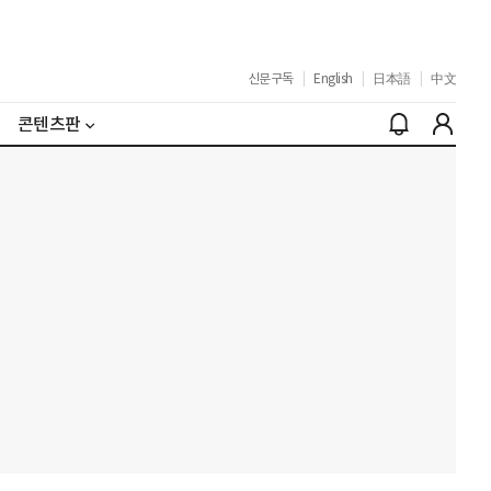
신문구독
|
English
|
日本語
|
中文
콘텐츠판