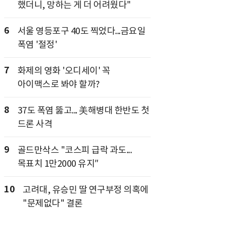
했더니, 망하는 게 더 어려웠다"
6
서울 영등포구 40도 찍었다...금요일
폭염 '절정'
7
화제의 영화 '오디세이' 꼭
아이맥스로 봐야 할까?
8
37도 폭염 뚫고... 美해병대 한반도 첫
드론 사격
9
골드만삭스 "코스피 급락 과도...
목표치 1만2000 유지″
10
고려대, 유승민 딸 연구부정 의혹에
"문제없다" 결론