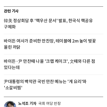
관련 기사
韓美 정상회담 후 '핵우산 문서' 발표, 한국식 핵공유
구체화
바이든 여사가 준비한 만찬장, 테이블에 2m 높이 벚꽃
올린 까닭
바이든·尹 만찬때 나올 '크랩 케이크', 文때와 다른 점
있다는데
尹대통령의 백악관 국빈 만찬 메뉴는 '게 요리'와
'소갈비찜'
노석조 기자
국회 여당 반장