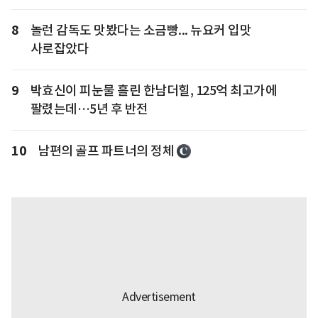
8
놀런 감독도 맛봤다는 소금빵... 뉴요커 입맛
사로잡았다
9
박효신이 피눈물 흘린 한남더힐, 125억 최고가에
팔렸는데…5년 후 반전
10
남편의 골프 파트너의 정체