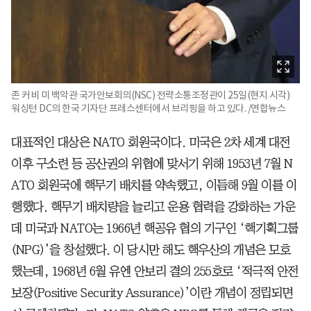
존 커비 미 백악관 국가안보회의(NSC) 전략소통조정관이 25일(현지 시각)
워싱턴 DC의 한국 기자단 프레스센터에서 브리핑을 하고 있다. /연합뉴스
대표적인 대상은 NATO 회원국이다. 미국은 2차 세계 대전
이후 구소련 등 공산권의 위협에 맞서기 위해 1953년 7월 N
ATO 회원국에 핵무기 배치를 약속했고, 이듬해 9월 이를 이
행했다. 핵무기 배치량을 늘리고 운용 협력을 강화하는 가운
데 미국과 NATO는 1966년 핵공유 협의 기구인 ‘핵기획그룹
(NPG)’을 창설했다. 이 당시만 해도 핵우산의 개념은 모호
했는데, 1968년 6월 유엔 안보리 결의 255호로 ‘적극적 안전
보장(Positive Security Assurance)’이란 개념이 정립되면