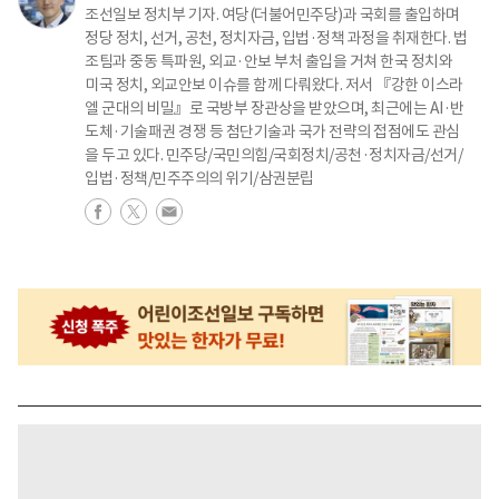
조선일보 정치부 기자. 여당(더불어민주당)과 국회를 출입하며
정당 정치, 선거, 공천, 정치자금, 입법·정책 과정을 취재한다. 법
조팀과 중동 특파원, 외교·안보 부처 출입을 거쳐 한국 정치와
미국 정치, 외교안보 이슈를 함께 다뤄왔다. 저서 『강한 이스라
엘 군대의 비밀』로 국방부 장관상을 받았으며, 최근에는 AI·반
도체·기술패권 경쟁 등 첨단기술과 국가 전략의 접점에도 관심
을 두고 있다. 민주당/국민의힘/국회정치/공천·정치자금/선거/
입법·정책/민주주의의 위기/삼권분립