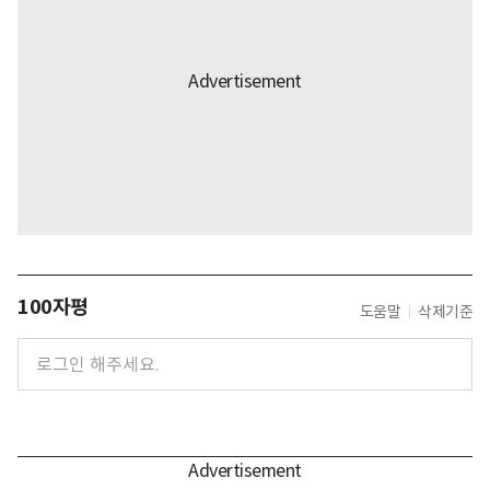
100자평
도움말
삭제기준