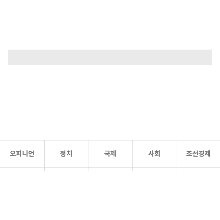
오피니언
정치
국제
사회
조선경제
문화·
조선
스포츠
건강
조선몰
연예
리더스
조선일보 공식 SNS