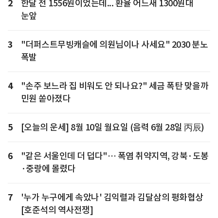
2
한달 전 1556원이었는데... 환율 어느새 1300원대
눈앞
3
"더퍼스트무빙캐슬에 의원님이나 사세요" 2030 분노
폭발
4
"손주 보느라 집 비워도 안 되나요?" 세금 폭탄 맞을까
민원 쏟아졌다
5
[오늘의 운세] 8월 10일 월요일 (음력 6월 28일 丙辰)
6
"같은 서울인데 더 덥다"… 폭염 취약지역, 강북·도봉
·중랑에 몰렸다
7
'누가 누구에게 속았나' 김익렬과 김달삼의 평화협상
[호준석의 역사전쟁]