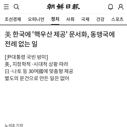
정치
조선경제
오피니언
사회
국제
건강
스포츠
美 한국에 '핵우산 제공' 문서화, 동맹국에
전례 없는 일
[尹대통령 국빈 방미]
美, 지정학적·시대적 상황 따라
日·나토 등 30여國에 맞춤형 제공
별도의 문건으로 만든 일은 없어
노석조 기자