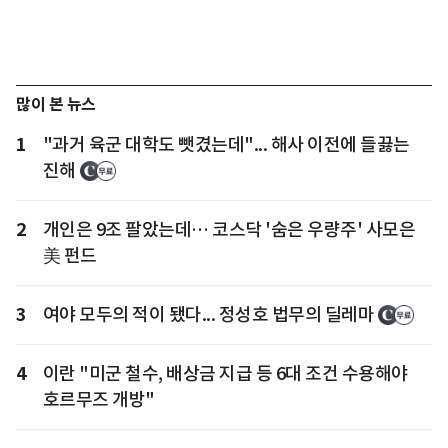
많이 본 뉴스
1
"과거 육군 대학도 뺏겼는데"... 해사 이전에 들끓는
진해
2
개인은 9조 팔았는데… 코스닥 '숨은 우량주' 사모은
美 펀드
3
여야 모두의 적이 됐다... 정성호 법무의 딜레마
4
이란 "미군 철수, 배상금 지급 등 6대 조건 수용해야
호르무즈 개방"