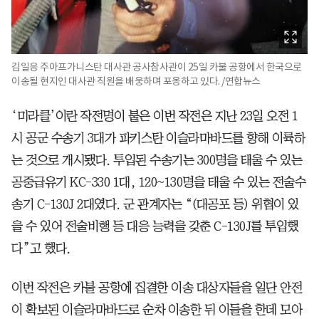
김일응 주아프가니스탄 대사관 공사참사관이 25일 카불 공항에서 한국으로
이송될 현지인 대사관 직원을 배웅하며 포옹하고 있다. /연합뉴스
‘미라클’이란 작전명이 붙은 이번 작전은 지난 23일 오전 1
시 공군 수송기 3대가 파키스탄 이슬라마바드를 향해 이륙하
는 것으로 개시됐다. 투입된 수송기는 300명을 태울 수 있는
공중급유기 KC-330 1대, 120~130명을 태울 수 있는 전술수
송기 C-130J 2대였다. 군 관계자는 “(대공포 등) 위협이 있
을 수 있어 전술비행 등 대응 능력을 갖춘 C-130J를 투입했
다”고 했다.
이번 작전은 카불 공항에 집결한 이송 대상자들을 일단 안전
이 확보된 이슬라마바드로 순차 이송한 뒤 이들을 한데 모아