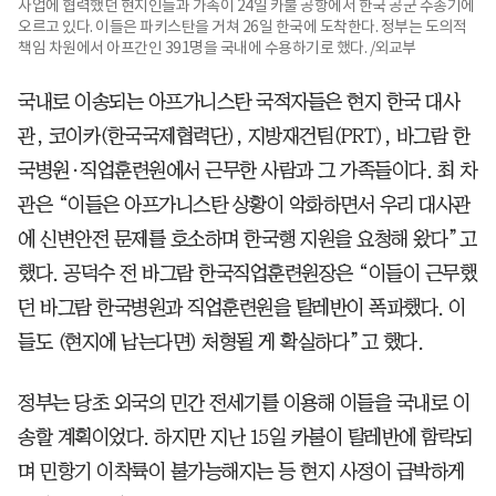
사업에 협력했던 현지인들과 가족이 24일 카불 공항에서 한국 공군 수송기에
오르고 있다. 이들은 파키스탄을 거쳐 26일 한국에 도착한다. 정부는 도의적
책임 차원에서 아프간인 391명을 국내에 수용하기로 했다. /외교부
국내로 이송되는 아프가니스탄 국적자들은 현지 한국 대사
관, 코이카(한국국제협력단), 지방재건팀(PRT), 바그람 한
국병원·직업훈련원에서 근무한 사람과 그 가족들이다. 최 차
관은 “이들은 아프가니스탄 상황이 악화하면서 우리 대사관
에 신변안전 문제를 호소하며 한국행 지원을 요청해 왔다”고
했다. 공덕수 전 바그람 한국직업훈련원장은 “이들이 근무했
던 바그람 한국병원과 직업훈련원을 탈레반이 폭파했다. 이
들도 (현지에 남는다면) 처형될 게 확실하다”고 했다.
정부는 당초 외국의 민간 전세기를 이용해 이들을 국내로 이
송할 계획이었다. 하지만 지난 15일 카불이 탈레반에 함락되
며 민항기 이착륙이 불가능해지는 등 현지 사정이 급박하게