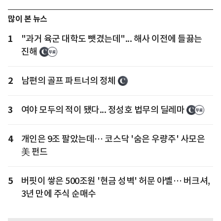
많이 본 뉴스
1
"과거 육군 대학도 뺏겼는데"... 해사 이전에 들끓는
진해
2
남편의 골프 파트너의 정체
3
여야 모두의 적이 됐다... 정성호 법무의 딜레마
4
개인은 9조 팔았는데… 코스닥 '숨은 우량주' 사모은
美 펀드
5
버핏이 쌓은 500조원 '현금 성벽' 허문 아벨… 버크셔,
3년 만에 주식 순매수