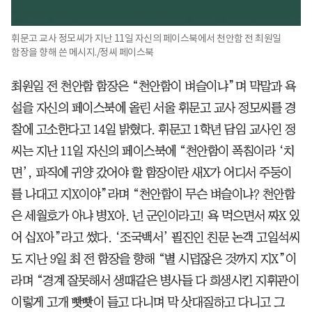
휘문고 교사 정모씨가 지난 11일 자신의 페이스북에서 천안함 전 최원일
함장을 향해 쓴 메시지./정씨 페이스북
최원일 전 천안함 함장은 “천안함이 벼슬이냐”며 막말과 욕
설을 자신의 페이스북에 올린 서울 휘문고 교사 정모씨를 경
찰에 고소한다고 14일 밝혔다. 휘문고 1학년 담임 교사인 정
씨는 지난 11일 자신의 페이스북에 “천안함이 폭침이라 ‘치
면’, 파직에 귀양 갔어야 할 함장이란 새X가 어디서 주둥이
를 나대고 지X이야”라며 “천안함이 무슨 벼슬이냐? 천안함
은 세월호가 아냐 병X아. 넌 군인이라고! 욕 먹으면서 짜X 있
어 십X아”라고 썼다. ‘조국백서’ 필진인 친문 논객 고일석씨
도 지난 9일 최 전 함장을 향해 “별 시덥잖은 것까지 지X”이
라며 “경계 잘못해서 생때같은 병사들 다 희생시킨 지휘관이
이렇게 고개 빳빳이 들고 다니며 막 삿대질하고 다니고 그