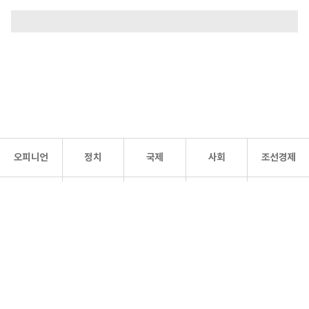
오피니언
정치
국제
사회
조선경제
문화·
조선
스포츠
건강
조선몰
연예
리더스
조선일보 공식 SNS
개인정보처리방침
사이트맵