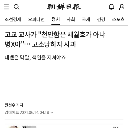
정치
조선경제
오피니언
사회
국제
건강
스포츠
고교 교사가 "천안함은 세월호가 아냐
병X아"… 고소당하자 사과
내뱉은 막말, 책임을 지셔야죠
원선우 기자
업데이트
2021.06.14. 04:18