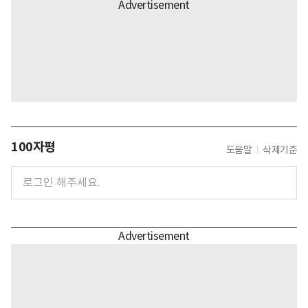
100자평
도움말
삭제기준