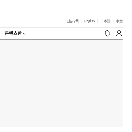
신문구독
|
English
|
日本語
|
中文
콘텐츠판