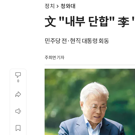
정치
청와대
文 "내부 단합" 李
민주당 전·현직 대통령 회동
주희연 기자
0