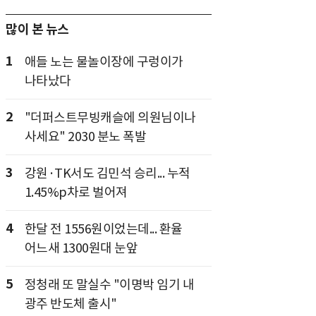
많이 본 뉴스
1
애들 노는 물놀이장에 구렁이가
나타났다
2
"더퍼스트무빙캐슬에 의원님이나
사세요" 2030 분노 폭발
3
강원·TK서도 김민석 승리... 누적
1.45%p차로 벌어져
4
한달 전 1556원이었는데... 환율
어느새 1300원대 눈앞
5
정청래 또 말실수 "이명박 임기 내
광주 반도체 출시"