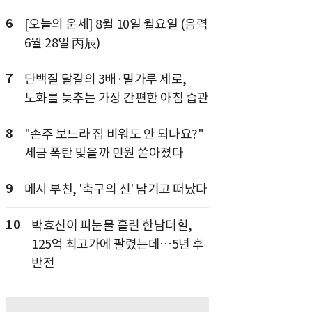
6
[오늘의 운세] 8월 10일 월요일 (음력
6월 28일 丙辰)
7
단백질 달걀의 3배·밀가루 제로,
노화를 늦추는 가장 간편한 아침 습관
8
"손주 보느라 집 비워도 안 되나요?"
세금 폭탄 맞을까 민원 쏟아졌다
9
메시 부친, '축구의 신' 남기고 떠났다
10
박효신이 피눈물 흘린 한남더힐,
125억 최고가에 팔렸는데…5년 후
반전