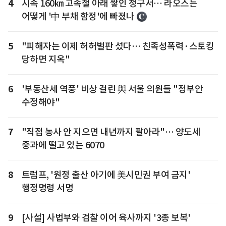
4
시속 160㎞ 고속철 아래 쌓인 청구서… 라오스는
어떻게 '中 부채 함정'에 빠졌나
5
"피해자는 이제 허허벌판 섰다… 친족성폭력·스토킹
당하면 지옥"
6
'부동산세 역풍' 비상 걸린 與 서울 의원들 "정부안
수정해야"
7
"직접 농사 안 지으면 내년까지 팔아라"… 양도세
중과에 떨고 있는 6070
8
트럼프, '원정 출산 아기에 美시민권 부여 금지'
행정명령 서명
9
[사설] 사법부와 검찰 이어 육사까지 '3종 보복'