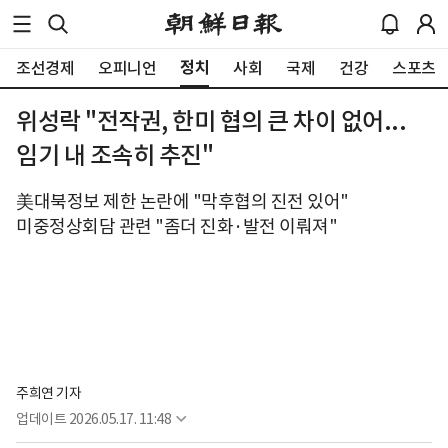
정치
조선경제
오피니언
사회
국제
건강
스포츠
위성락 "전작권, 한미 협의 큰 차이 없어...
임기 내 조속히 추진"
美대북정보 제한 논란에 "막후협의 진전 있어"
미중정상회담 관련 "좀더 진화·발전 이뤄져"
주희연 기자
업데이트
2026.05.17. 11:48