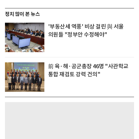
정치 많이 본 뉴스
'부동산세 역풍' 비상 걸린 與 서울
의원들 "정부안 수정해야"
前 육·해·공군총장 46명 "사관학교
통합 재검토 강력 건의"