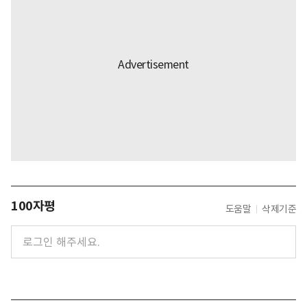
100자평
도움말
삭제기준