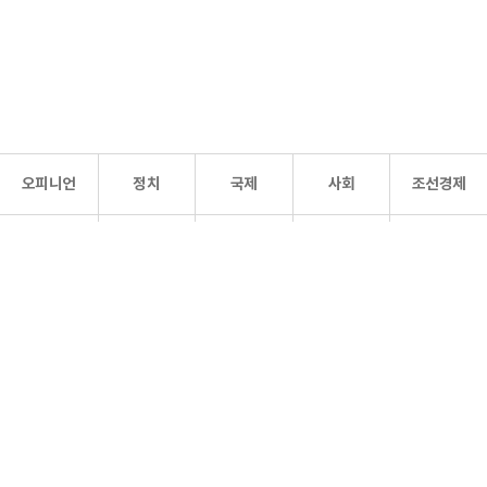
오피니언
정치
국제
사회
조선경제
문화·
조선
스포츠
건강
조선몰
연예
리더스
조선일보 공식 SNS
개인정보처리방침
사이트맵
Copyright 조선일보 All rights reserved. 무단 전재 및 재배포 금지.