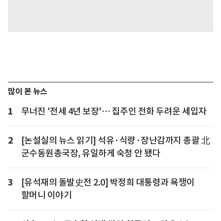
많이 본 뉴스
1
무너진 '전세 4년 보장'… 집주인 전화 두려운 세입자
2
[논설실의 뉴스 읽기] 석유·식량·장난감까지 총괄 北
군수동원총국장, 유일하게 숙청 안 됐다
3
[유석재의 돌발史전 2.0] 박정희 대통령과 욕쟁이
할머니 이야기