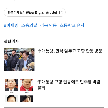
영문 기사 보기 (View English Article)
#
이재명
스승의날
경북 안동
초등학교 은사
관련 기사
李대통령, 한식 앞두고 고향 안동 방문
李대통령 고향 안동에도 민주당 바람
불까