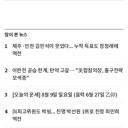
많이 본 뉴스
1
제주·인천 김민석이 웃었다... 누적 득표도 정청래에
역전
2
이란전 공습 한계, 탄약 고갈… "美합참의장, 출구전략
모색중"
3
[오늘의 운세] 8월 9일 일요일 (음력 6월 27일 乙卯)
4
與최고위원도 박빙... 친명 박선원 1위로 친청 최민희
역전