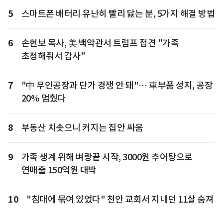
5
스마트폰 배터리 유난히 빨리 닳는 분, 5가지 해결 방법
6
손현보 목사, 美 백악관서 트럼프 접견 "가족
초청해줘서 감사"
7
"中 무인공장과 단가 경쟁 안 돼"… 車부품 성지, 공장
20% 멈췄다
8
부동산 치솟으니 커지는 집안 싸움
9
가족 생계 위해 벼랑끝 시작, 3000원 추어탕으로
연매출 150억원 대박
10
"침대에 묶여 있었다" 천안 교회서 지내던 11살 숨져