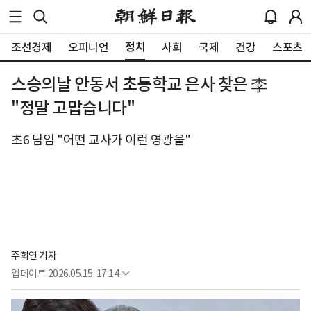
정치
조선경제
오피니언
사회
국제
건강
스포츠
스승의날 안동서 초등학교 은사 찾은 李
"정말 고맙습니다"
초6 담임 "어떤 교사가 이런 영광을"
주희연 기자
업데이트
2026.05.15. 17:14