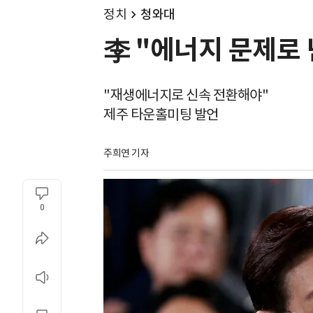
정치
청와대
李 "에너지 문제로 난
"재생에너지로 신속 전환해야"
제주 타운홀미팅 발언
주희연 기자
0