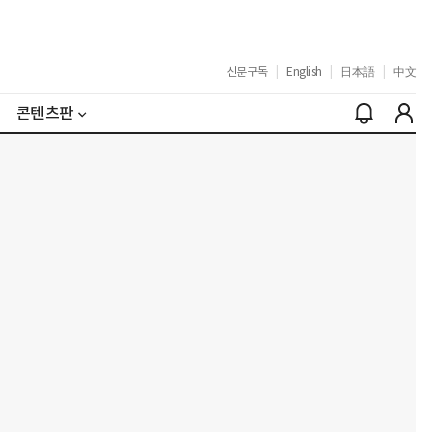
신문구독
|
English
|
日本語
|
中文
콘텐츠판