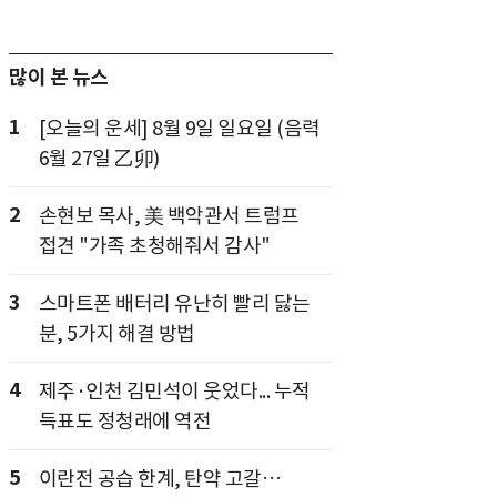
많이 본 뉴스
1
[오늘의 운세] 8월 9일 일요일 (음력
6월 27일 乙卯)
2
손현보 목사, 美 백악관서 트럼프
접견 "가족 초청해줘서 감사"
3
스마트폰 배터리 유난히 빨리 닳는
분, 5가지 해결 방법
4
제주·인천 김민석이 웃었다... 누적
득표도 정청래에 역전
5
이란전 공습 한계, 탄약 고갈…