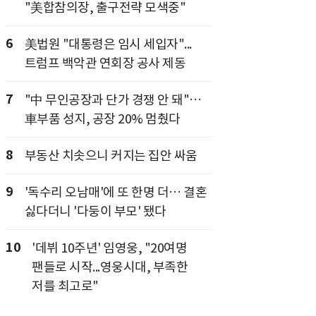
"美합참의장, 출구전략 모색중"
6
美법원 "대통령은 임시 세입자"...
트럼프 백악관 연회장 공사 제동
7
"中 무인공장과 단가 경쟁 안 돼"…
車부품 성지, 공장 20% 멈췄다
8
부동산 치솟으니 커지는 집안 싸움
9
'독수리 오남매'에 또 한명 더… 결혼
싫다더니 '다둥이 부모' 됐다
10
'데뷔 10주년' 임영웅, "20여명
팬들로 시작...영웅시대, 부족한
저를 최고로"