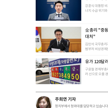
강훈식 대통령 비
너지 수급 위기와 
金총리 "중동
대처"
김민석 국무총리가
범부처 비상경제본부
유가 120달
구윤철 경제부총리
러 선으로 오를 경
주희연 기자
정치부에서 청와대를 담당하고 있습니다.