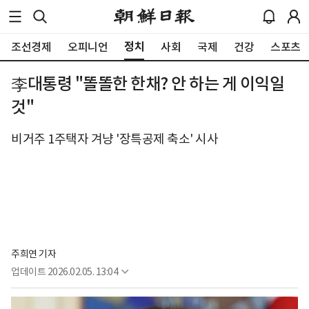
정치
조선경제
오피니언
사회
국제
건강
스포츠
李대통령 "똘똘한 한채? 안 하는 게 이익일
것"
비거주 1주택자 겨냥 '장특공제 축소' 시사
주희연 기자
업데이트
2026.02.05. 13:04