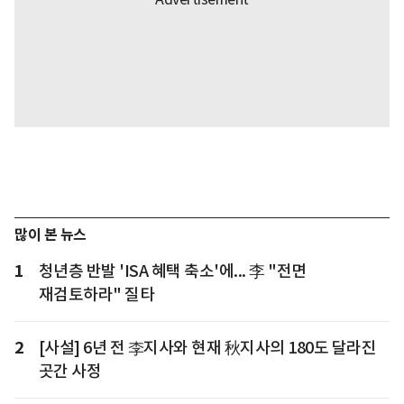
많이 본 뉴스
1
청년층 반발 'ISA 혜택 축소'에... 李 "전면
재검토하라" 질타
2
[사설] 6년 전 李지사와 현재 秋지사의 180도 달라진
곳간 사정