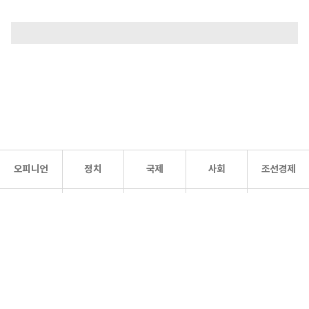
오피니언
정치
국제
사회
조선경제
문화·
조선
스포츠
건강
조선몰
연예
리더스
조선일보 공식 SNS