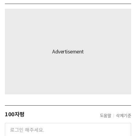
100자평
도움말
삭제기준