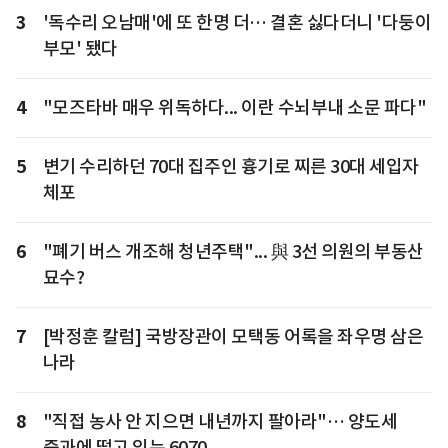
3
'독수리 오남매'에 또 한명 더… 결혼 싫다더니 '다둥이
부모' 됐다
4
"모즈타바 매우 위독하다... 이란 수뇌부내 소문 파다"
5
변기 수리하던 70대 집주인 흉기로 찌른 30대 세입자
체포
6
"폐기 버스 개조해 청년주택"... 與 3선 의원의 부동산
묘수?
7
[박정훈 칼럼] 국방장관이 모택동 어록을 좌우명 삼은
나라
8
"직접 농사 안 지으면 내년까지 팔아라"… 양도세
중과에 떨고 있는 6070