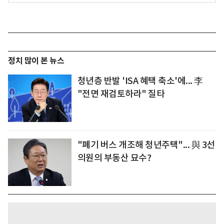
정치 많이 본 뉴스
청년층 반발 'ISA 혜택 축소'에... 李
"전면 재검토하라" 질타
"폐기 버스 개조해 청년주택"... 與 3선
의원의 부동산 묘수?