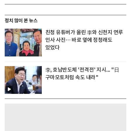
정치 많이 본 뉴스
친청 유튜버가 올린 李와 신천지 연루
인사 사진… 바로 옆에 정청래도
있었다
李, 호남반도체 '전격전' 지시... "日
구마모토처럼 속도 내라"