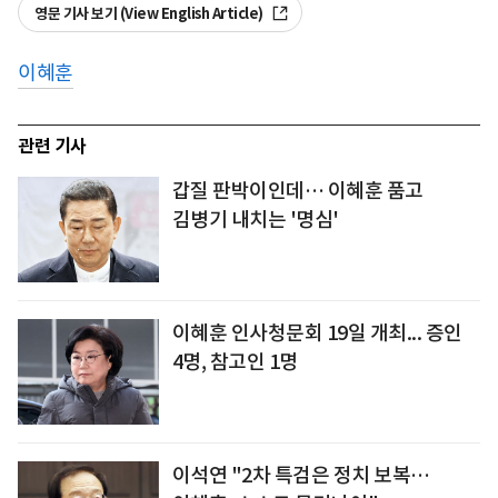
영문 기사 보기 (View English Article)
이혜훈
관련 기사
갑질 판박이인데… 이혜훈 품고
김병기 내치는 '명심'
이혜훈 인사청문회 19일 개최... 증인
4명, 참고인 1명
이석연 "2차 특검은 정치 보복…