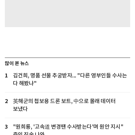
많이 본 뉴스
1
김건희, 명품 선물 추궁받자... "다른 영부인들 수사는
다 해봤냐"
2
英해군의 첩보용 드론 보트, 中으로 몰래 데이터
보냈다
3
"원희룡, '고속道 변경땐 수사받는다'며 원안 지시"
증인 진술 나와