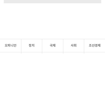
오피니언
정치
국제
사회
조선경제
문화·
조선
스포츠
건강
조선몰
연예
리더스
조선일보 공식 SNS
개인정보처리방침
사이트맵
Copyright 조선일보 All rights reserved. 무단 전재 및 재배포 금지.