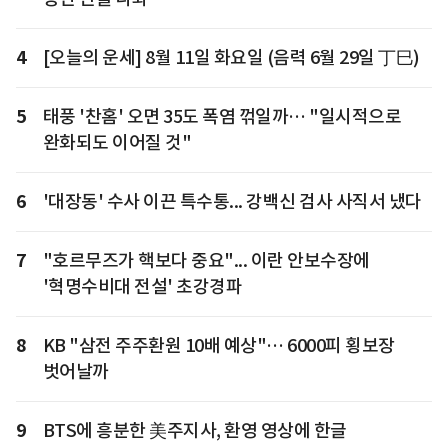
4
[오늘의 운세] 8월 11일 화요일 (음력 6월 29일 丁巳)
5
태풍 '찬홈' 오면 35도 폭염 꺾일까… "일시적으로
완화되도 이어질 것"
6
'대장동' 수사 이끈 특수통... 강백신 검사 사직서 냈다
7
"호르무즈가 핵보다 중요"... 이란 안보수장에
'혁명수비대 전설' 초강경파
8
KB "삼전 주주환원 10배 예상"… 6000피 횡보장
벗어날까
9
BTS에 흥분한 美주지사, 환영 영상에 한글