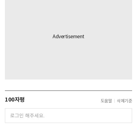
100자평
도움말
삭제기준