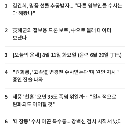
1
김건희, 명품 선물 추궁받자... "다른 영부인들 수사는
다 해봤냐"
2
英해군의 첩보용 드론 보트, 中으로 몰래 데이터
보냈다
3
[오늘의 운세] 8월 11일 화요일 (음력 6월 29일 丁巳)
4
"원희룡, '고속道 변경땐 수사받는다'며 원안 지시"
증인 진술 나와
5
태풍 '찬홈' 오면 35도 폭염 꺾일까… "일시적으로
완화되도 이어질 것"
6
'대장동' 수사 이끈 특수통... 강백신 검사 사직서 냈다