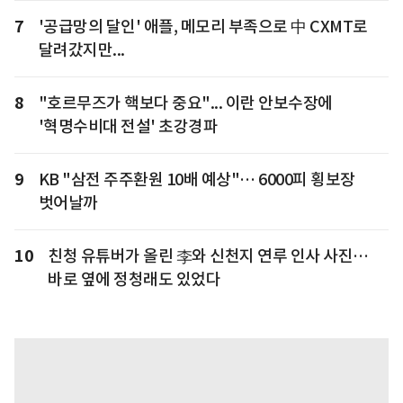
7
'공급망의 달인' 애플, 메모리 부족으로 中 CXMT로
달려갔지만...
8
"호르무즈가 핵보다 중요"... 이란 안보수장에
'혁명수비대 전설' 초강경파
9
KB "삼전 주주환원 10배 예상"… 6000피 횡보장
벗어날까
10
친청 유튜버가 올린 李와 신천지 연루 인사 사진…
바로 옆에 정청래도 있었다