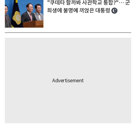
"쿠데타 할까봐 사관학교 통합?"… 군
희생에 불명예 끼얹은 대통령