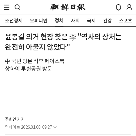
정치
조선경제
오피니언
사회
국제
건강
스포츠
윤봉길 의거 현장 찾은 李 "역사의 상처는
완전히 아물지 않았다"
中 국빈 방문 직후 페이스북
상하이 루쉰공원 방문
주희연 기자
업데이트
2026.01.08. 09:27