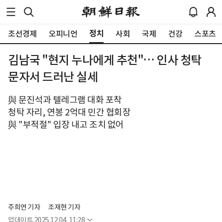
정치
조선경제
오피니언
사회
국제
건강
스포츠
김남국 "현지 누나에게 추천"… 인사 청탁
문자서 드러난 실세
與 문진석과 텔레그램 대화 포착
청탁 자리, 연봉 2억대 민간 협회장
與 "부적절" 입장 내고 조치 없어
주희연 기자
조재현 기자
업데이트
2025.12.04. 11:28