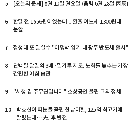
5
[오늘의 운세] 8월 10일 월요일 (음력 6월 28일 丙辰)
6
한달 전 1556원이었는데... 환율 어느새 1300원대
눈앞
7
정청래 또 말실수 "이명박 임기 내 광주 반도체 출시"
8
단백질 달걀의 3배·밀가루 제로, 노화를 늦추는 가장
간편한 아침 습관
9
"시청 김 주무관입니다" 소상공인 울린 그의 정체
10
박효신이 피눈물 흘린 한남더힐, 125억 최고가에
팔렸는데…5년 후 반전