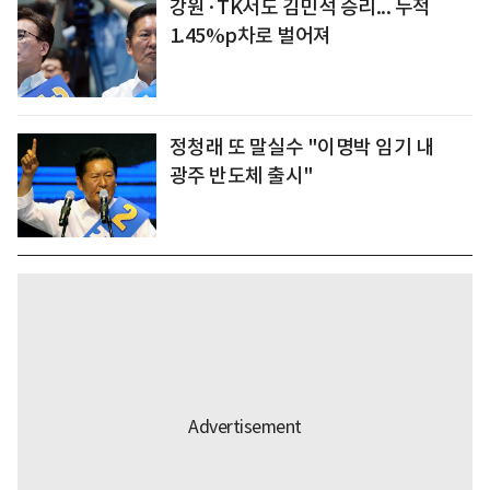
강원·TK서도 김민석 승리... 누적
1.45%p차로 벌어져
정청래 또 말실수 "이명박 임기 내
광주 반도체 출시"