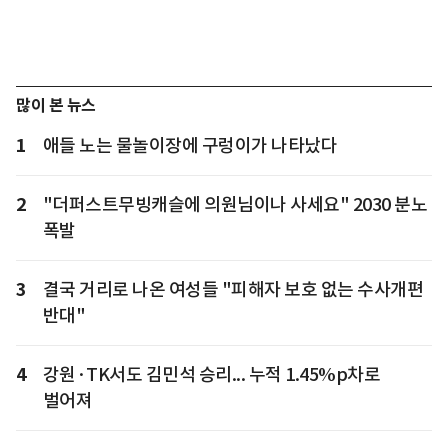
많이 본 뉴스
1
애들 노는 물놀이장에 구렁이가 나타났다
2
"더퍼스트무빙캐슬에 의원님이나 사세요" 2030 분노
폭발
3
결국 거리로 나온 여성들 "피해자 보호 없는 수사개편
반대"
4
강원·TK서도 김민석 승리... 누적 1.45%p차로
벌어져