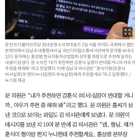
문진석 더불어민주당 원내운영수석부대표가 2일 서울 여의도 국회에서 열린
본회의에서 김남국 대통령비서실 국민디지털소통비서관에게 문자를 보내고
있다. 문자에는 홍성범 한국자동차산업협회 상무를 회장으로 추천해 달라는
내용이 담겼다. 문 수석은 ‘내가 추천하면 강훈식 실장이 반대할거니까 아우가
추천좀 해줘봐’ 라고 전달했다. 이에 김남국 비서관은 "훈식이형(강훈식
비서실장)과 현지누나(김현지 부속실장)에게 추천할게요"라고 답장했다. /
뉴스핌 제공
문 의원은 “내가 추천하면 강훈식 (비서)실장이 반대할 거니
까, 아우가 추천 좀 해줘 봐”라고 했다. 문 의원은 홍씨가 보
낸 것으로 보이는 파일도 김 비서관에게 보냈다. 문 의원이
메시지를 보낸 지 10여 분 만에 김 비서관은 “넵, 형님. 제가
훈식이 형이랑 현지 누나한테 추천할게요, 홍성범 본부장