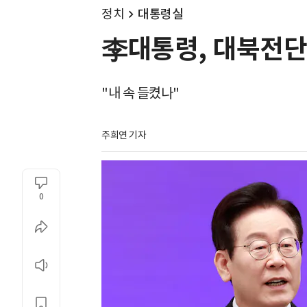
정치
대통령실
李대통령, 대북전단
"내 속 들켰나"
주희연 기자
0