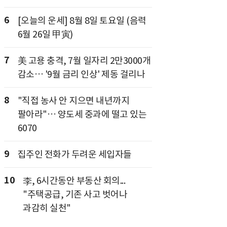
6
[오늘의 운세] 8월 8일 토요일 (음력
6월 26일 甲寅)
7
美 고용 충격, 7월 일자리 2만3000개
감소… '9월 금리 인상' 제동 걸리나
8
"직접 농사 안 지으면 내년까지
팔아라"… 양도세 중과에 떨고 있는
6070
9
집주인 전화가 두려운 세입자들
10
李, 6시간동안 부동산 회의...
"주택공급, 기존 사고 벗어나
과감히 실천"