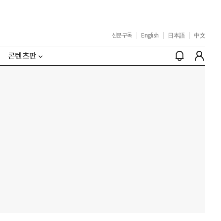
신문구독
|
English
|
日本語
|
中文
콘텐츠판