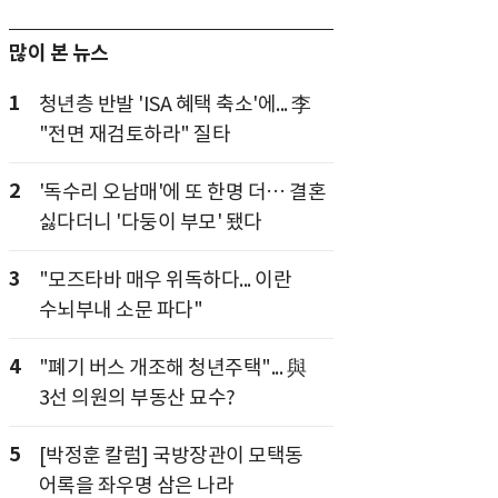
많이 본 뉴스
1
청년층 반발 'ISA 혜택 축소'에... 李
"전면 재검토하라" 질타
2
'독수리 오남매'에 또 한명 더… 결혼
싫다더니 '다둥이 부모' 됐다
3
"모즈타바 매우 위독하다... 이란
수뇌부내 소문 파다"
4
"폐기 버스 개조해 청년주택"... 與
3선 의원의 부동산 묘수?
5
[박정훈 칼럼] 국방장관이 모택동
어록을 좌우명 삼은 나라