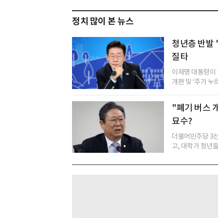
정치 많이 본 뉴스
청년층 반발 '
질타
이재명 대통령이 
개편 및 ‘주가 누
"폐기 버스 
묘수?
더불어민주당 3선
고, 대학가 청년들