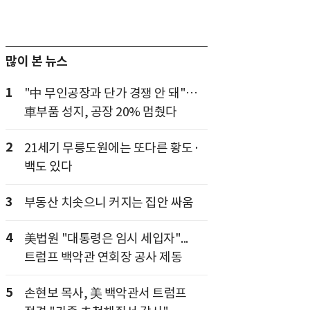
많이 본 뉴스
1
"中 무인공장과 단가 경쟁 안 돼"…
車부품 성지, 공장 20% 멈췄다
2
21세기 무릉도원에는 또다른 황도·
백도 있다
3
부동산 치솟으니 커지는 집안 싸움
4
美법원 "대통령은 임시 세입자"...
트럼프 백악관 연회장 공사 제동
5
손현보 목사, 美 백악관서 트럼프