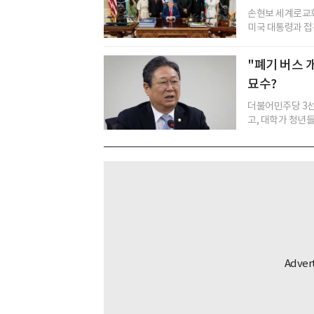
손현보 세계로교회
미국 대통령과 접견
"폐기 버스 
묘수?
더불어민주당 3선
고, 대학가 청년들