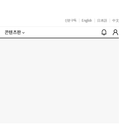
신문구독
|
English
|
日本語
|
中文
콘텐츠판