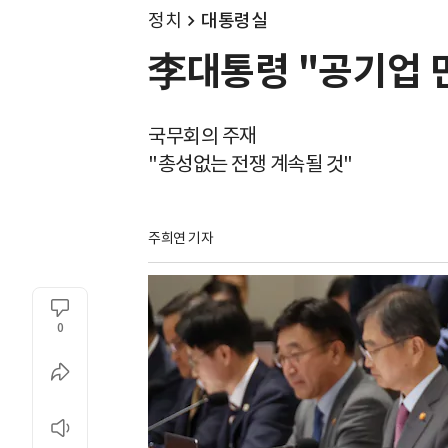
정치
대통령실
李대통령 "공기업 
국무회의 주재
"총성없는 전쟁 계속될 것"
주희연 기자
0