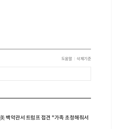
도움말
삭제기준
 美 백악관서 트럼프 접견 "가족 초청해줘서