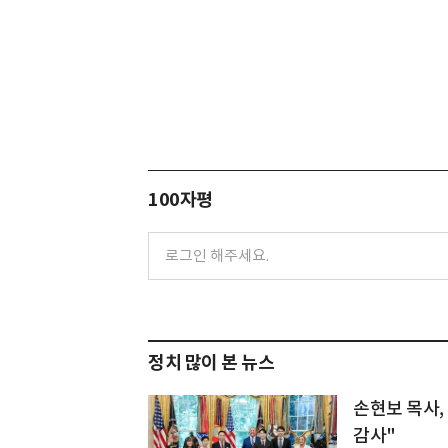
100자평
정치 많이 본 뉴스
손현보 목사,
감사"