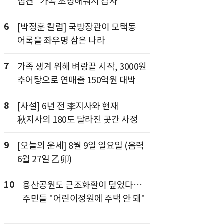
접견 "가족 초청해줘서 감사"
6
[박정훈 칼럼] 국방장관이 모택동
어록을 좌우명 삼은 나라
7
가족 생계 위해 벼랑끝 시작, 3000원
추어탕으로 연매출 150억원 대박
8
[사설] 6년 전 李지사와 현재
秋지사의 180도 달라진 곳간 사정
9
[오늘의 운세] 8월 9일 일요일 (음력
6월 27일 乙卯)
10
용산공원도 근조화환이 덮었다…
주민들 "어린이정원에 주택 안 돼"