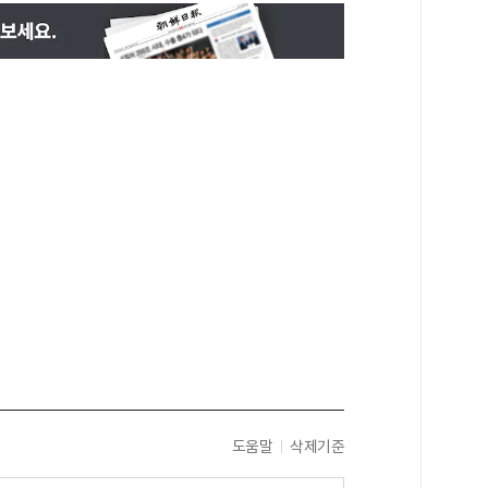
도움말
삭제기준