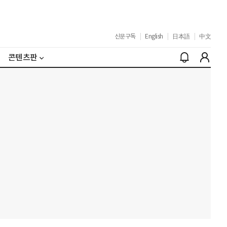
신문구독
|
English
|
日本語
|
中文
콘텐츠판