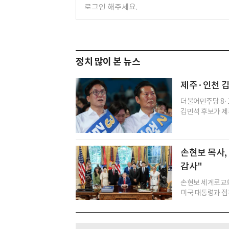
정치 많이 본 뉴스
제주·인천 김
더불어민주당 8·
김민석 후보가 제주
손현보 목사,
감사"
손현보 세계로교회
미국 대통령과 접견