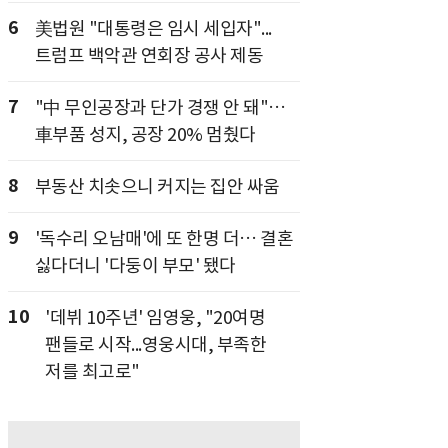
6
美법원 "대통령은 임시 세입자"...
트럼프 백악관 연회장 공사 제동
7
"中 무인공장과 단가 경쟁 안 돼"…
車부품 성지, 공장 20% 멈췄다
8
부동산 치솟으니 커지는 집안 싸움
9
'독수리 오남매'에 또 한명 더… 결혼
싫다더니 '다둥이 부모' 됐다
10
'데뷔 10주년' 임영웅, "20여명
팬들로 시작...영웅시대, 부족한
저를 최고로"