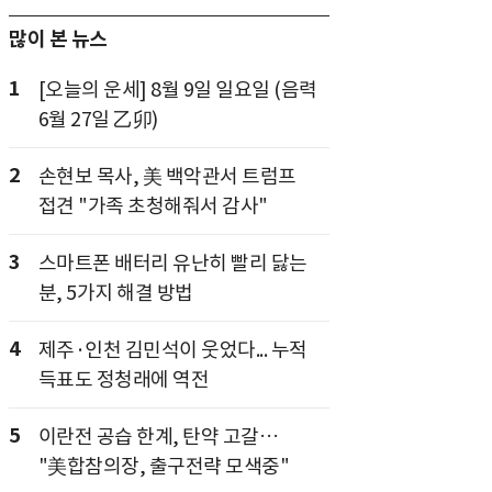
많이 본 뉴스
1
[오늘의 운세] 8월 9일 일요일 (음력
6월 27일 乙卯)
2
손현보 목사, 美 백악관서 트럼프
접견 "가족 초청해줘서 감사"
3
스마트폰 배터리 유난히 빨리 닳는
분, 5가지 해결 방법
4
제주·인천 김민석이 웃었다... 누적
득표도 정청래에 역전
5
이란전 공습 한계, 탄약 고갈…
"美합참의장, 출구전략 모색중"