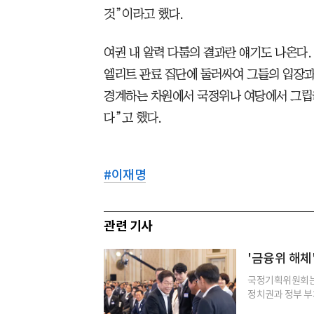
것”이라고 했다.
여권 내 알력 다툼의 결과란 얘기도 나온다.
엘리트 관료 집단에 둘러싸여 그들의 입장과
경계하는 차원에서 국정위나 여당에서 그립
다”고 했다.
#
이재명
관련 기사
'금융위 해체
국정기획위원회는 
정치권과 정부 부처