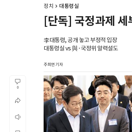
정치
대통령실
[단독] 국정과제 세
李대통령, 공개 놓고 부정적 입장
대통령실 vs 與·국정위 알력설도
주희연 기자
0