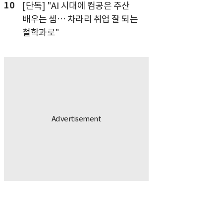
10
[단독] "AI 시대에 컴공은 주산
배우는 셈… 차라리 취업 잘 되는
철학과로"