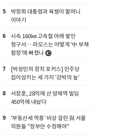
5
박정희 대통령과 욕쟁이 할머니
이야기
6
시속 160㎞ 고속철 아래 쌓인
청구서… 라오스는 어떻게 '中 부채
함정'에 빠졌나
7
[박성민의 정치 포커스] 민주당
집어삼키는 세 가지 '강박의 늪'
8
서장훈, 28억에 산 양재역 빌딩
450억에 내놨다
9
'부동산세 역풍' 비상 걸린 與 서울
의원들 "정부안 수정해야"