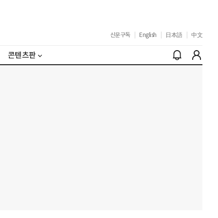
신문구독
|
English
|
日本語
|
中文
콘텐츠판