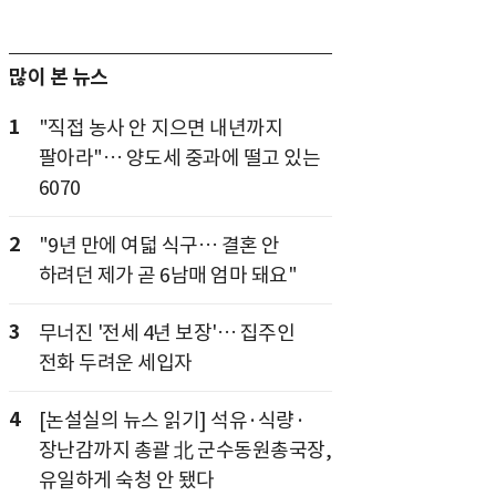
많이 본 뉴스
1
"직접 농사 안 지으면 내년까지
팔아라"… 양도세 중과에 떨고 있는
6070
2
"9년 만에 여덟 식구… 결혼 안
하려던 제가 곧 6남매 엄마 돼요"
3
무너진 '전세 4년 보장'… 집주인
전화 두려운 세입자
4
[논설실의 뉴스 읽기] 석유·식량·
장난감까지 총괄 北 군수동원총국장,
유일하게 숙청 안 됐다