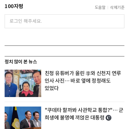
100자평
도움말
삭제기준
정치 많이 본 뉴스
친청 유튜버가 올린 李와 신천지 연루
인사 사진… 바로 옆에 정청래도
있었다
"쿠데타 할까봐 사관학교 통합?"… 군
희생에 불명예 끼얹은 대통령