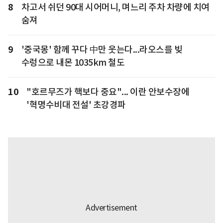
8
차고서 쉬던 90대 시어머니, 며느리 주차 차량에 치여
숨져
9
'중국몽' 함께 꾸다 中만 웃는다...라오스를 빚
수렁으로 내몬 1035km 철도
10
"호르무즈가 핵보다 중요"... 이란 안보수장에
'혁명수비대 전설' 초강경파