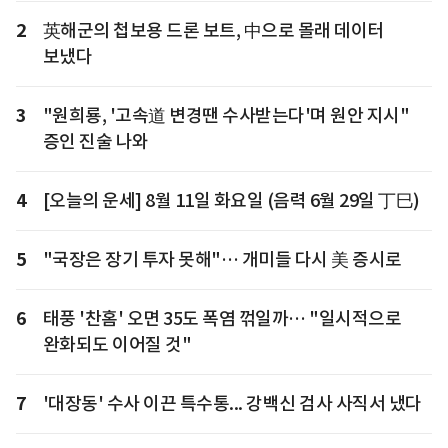
2
英해군의 첩보용 드론 보트, 中으로 몰래 데이터
보냈다
3
"원희룡, '고속道 변경땐 수사받는다'며 원안 지시"
증인 진술 나와
4
[오늘의 운세] 8월 11일 화요일 (음력 6월 29일 丁巳)
5
"국장은 장기 투자 못해"… 개미들 다시 美 증시로
6
태풍 '찬홈' 오면 35도 폭염 꺾일까… "일시적으로
완화되도 이어질 것"
7
'대장동' 수사 이끈 특수통... 강백신 검사 사직서 냈다