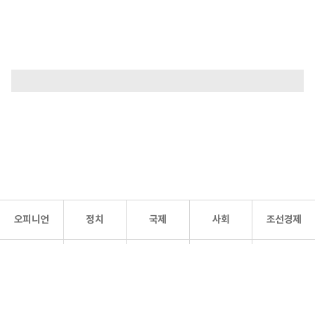
오피니언
정치
국제
사회
조선경제
문화·
조선
스포츠
건강
조선몰
연예
리더스
조선일보 공식 SNS