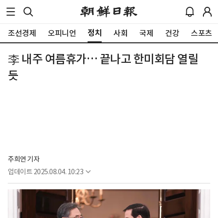
정치
조선경제
오피니언
사회
국제
건강
스포츠
李 내주 여름휴가… 끝나고 한미회담 열릴
듯
주희연 기자
업데이트
2025.08.04. 10:23