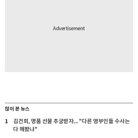
많이 본 뉴스
1
김건희, 명품 선물 추궁받자... "다른 영부인들 수사는
다 해봤냐"