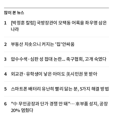
많이 본 뉴스
1
[박정훈 칼럼] 국방장관이 모택동 어록을 좌우명 삼은
나라
2
부동산 치솟으니 커지는 '집'안싸움
3
압수수색·심판 성 접대 논란... 축구협회, 고개 숙였다
4
외교관·유학생이 낳은 아이도 美시민권 못 받아
5
스마트폰 배터리 유난히 빨리 닳는 분, 5가지 해결 방법
6
"中 무인공장과 단가 경쟁 안 돼"… 車부품 성지, 공장
20% 멈췄다