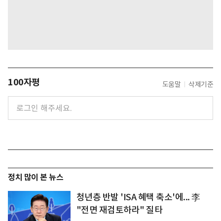
100자평
도움말
삭제기준
정치 많이 본 뉴스
청년층 반발 'ISA 혜택 축소'에... 李
"전면 재검토하라" 질타