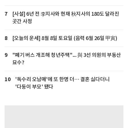
7
[사설] 6년 전 李지사와 현재 秋지사의 180도 달라진
곳간 사정
8
[오늘의 운세] 8월 8일 토요일 (음력 6월 26일 甲寅)
9
"폐기 버스 개조해 청년주택"... 與 3선 의원의 부동산
묘수?
10
'독수리 오남매'에 또 한명 더… 결혼 싫다더니
'다둥이 부모' 됐다