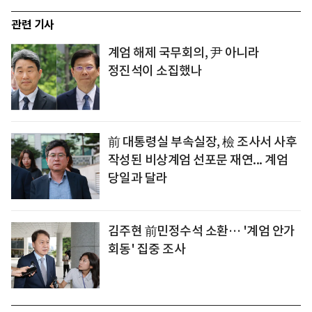
관련 기사
계엄 해제 국무회의, 尹 아니라
정진석이 소집했나
前 대통령실 부속실장, 檢 조사서 사후
작성된 비상계엄 선포문 재연... 계엄
당일과 달라
김주현 前민정수석 소환… '계엄 안가
회동' 집중 조사