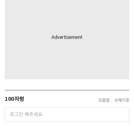
100자평
도움말
삭제기준