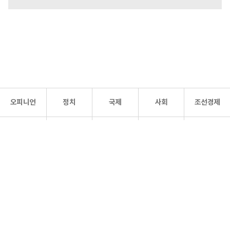
오피니언
정치
국제
사회
조선경제
문화·
조선
스포츠
건강
조선몰
연예
리더스
조선일보 공식 SNS
개인정보처리방침
사이트맵