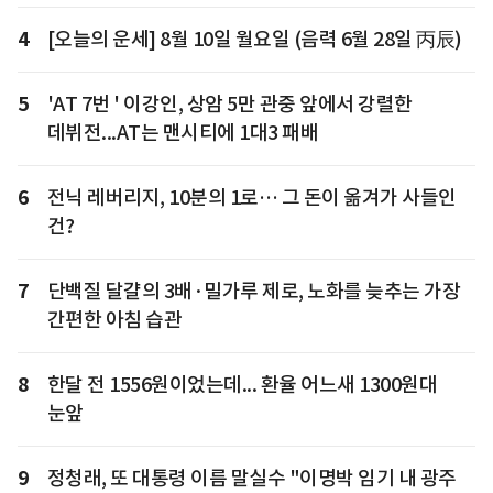
4
[오늘의 운세] 8월 10일 월요일 (음력 6월 28일 丙辰)
5
'AT 7번 ' 이강인, 상암 5만 관중 앞에서 강렬한
데뷔전...AT는 맨시티에 1대3 패배
6
전닉 레버리지, 10분의 1로… 그 돈이 옮겨가 사들인
건?
7
단백질 달걀의 3배·밀가루 제로, 노화를 늦추는 가장
간편한 아침 습관
8
한달 전 1556원이었는데... 환율 어느새 1300원대
눈앞
9
정청래, 또 대통령 이름 말실수 "이명박 임기 내 광주