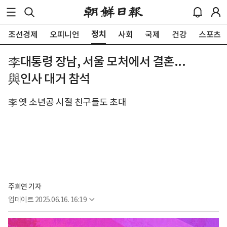
정치
조선경제
오피니언
사회
국제
건강
스포츠
李대통령 장남, 서울 모처에서 결혼...
與인사 대거 참석
李 옛 소년공 시절 친구들도 초대
주희연 기자
업데이트
2025.06.16. 16:19