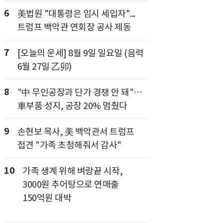
6
美법원 "대통령은 임시 세입자"...
트럼프 백악관 연회장 공사 제동
7
[오늘의 운세] 8월 9일 일요일 (음력
6월 27일 乙卯)
8
"中 무인공장과 단가 경쟁 안 돼"…
車부품 성지, 공장 20% 멈췄다
9
손현보 목사, 美 백악관서 트럼프
접견 "가족 초청해줘서 감사"
10
가족 생계 위해 벼랑끝 시작,
3000원 추어탕으로 연매출
150억원 대박