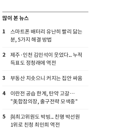
많이 본 뉴스
1
스마트폰 배터리 유난히 빨리 닳는
분, 5가지 해결 방법
2
제주·인천 김민석이 웃었다... 누적
득표도 정청래에 역전
3
부동산 치솟으니 커지는 집안 싸움
4
이란전 공습 한계, 탄약 고갈…
"美합참의장, 출구전략 모색중"
5
與최고위원도 박빙... 친명 박선원
1위로 친청 최민희 역전