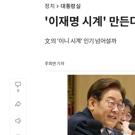
정치
대통령실
'이재명 시계' 만든다
文의 '이니 시계' 인기 넘어설까
주희연 기자
0