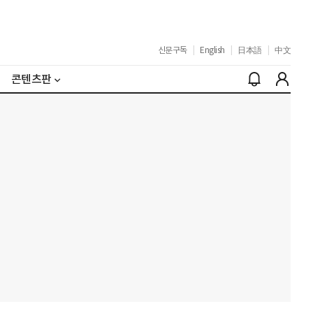
신문구독
|
English
|
日本語
|
中文
콘텐츠판