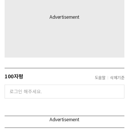
100자평
도움말
삭제기준