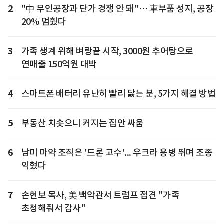
2
"中 무인공장과 단가 경쟁 안 돼"… 車부품 성지, 공장
20% 멈췄다
3
가족 생계 위해 벼랑끝 시작, 3000원 추어탕으로
연매출 150억원 대박
4
스마트폰 배터리 유난히 빨리 닳는 분, 5가지 해결 방법
5
부동산 치솟으니 커지는 집안 싸움
6
남미 마약 조직은 '드론 고수'... 우크라 용병 뛰며 조종
익혔다
7
손현보 목사, 美 백악관서 트럼프 접견 "가족
초청해줘서 감사"