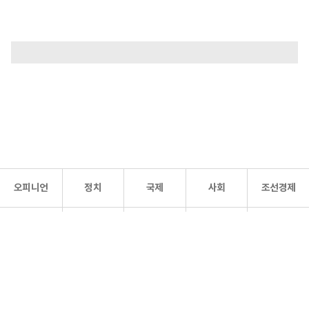
오피니언
정치
국제
사회
조선경제
문화·
조선
스포츠
건강
조선몰
연예
리더스
조선일보 공식 SNS