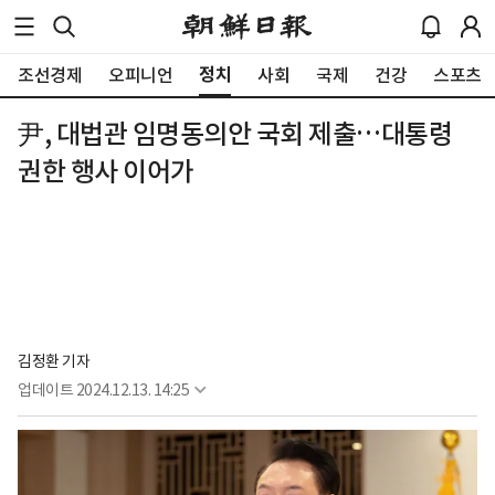
정치
조선경제
오피니언
사회
국제
건강
스포츠
尹, 대법관 임명동의안 국회 제출…대통령
권한 행사 이어가
김정환 기자
업데이트
2024.12.13. 14:25