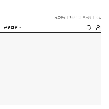
신문구독
|
English
|
日本語
|
中文
콘텐츠판