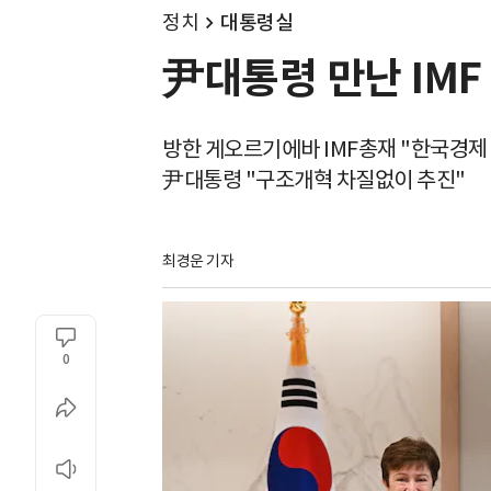
정치
대통령실
尹대통령 만난 IM
방한 게오르기에바 IMF총재 "한국경제 
尹대통령 "구조개혁 차질없이 추진"
최경운 기자
0