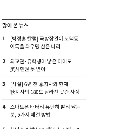
많이 본 뉴스
1
[박정훈 칼럼] 국방장관이 모택동
어록을 좌우명 삼은 나라
2
외교관·유학생이 낳은 아이도
美시민권 못 받아
3
[사설] 6년 전 李지사와 현재
秋지사의 180도 달라진 곳간 사정
4
스마트폰 배터리 유난히 빨리 닳는
분, 5가지 해결 방법