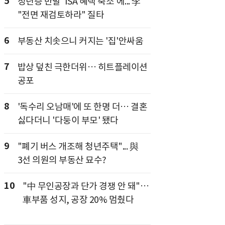
5
청년층 반발 'ISA 혜택 축소'에... 李
"전면 재검토하라" 질타
6
부동산 치솟으니 커지는 '집'안싸움
7
밥상 덮친 극한더위… 히트플레이션
공포
8
'독수리 오남매'에 또 한명 더… 결혼
싫다더니 '다둥이 부모' 됐다
9
"폐기 버스 개조해 청년주택"... 與
3선 의원의 부동산 묘수?
10
"中 무인공장과 단가 경쟁 안 돼"…
車부품 성지, 공장 20% 멈췄다