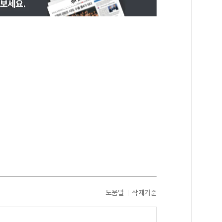
도움말
삭제기준