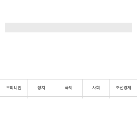
오피니언
정치
국제
사회
조선경제
문화·
조선
스포츠
건강
조선몰
연예
리더스
조선일보 공식 SNS