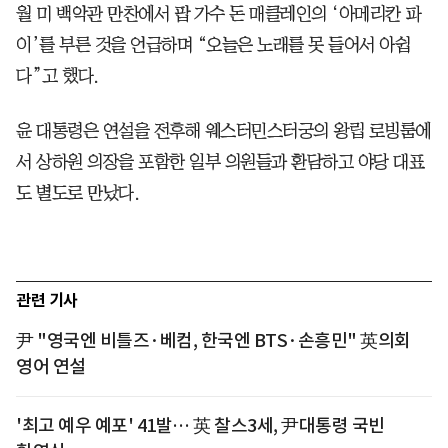
월 미 백악관 만찬에서 팝 가수 돈 매클레인의 ‘아메리칸 파
이’를 부른 것을 언급하며 “오늘은 노래를 못 들어서 아쉽
다”고 했다.
윤 대통령은 연설을 전후해 웨스터민스터궁의 왕립 로빙룸에
서 상하원 의장을 포함한 일부 의원들과 환담하고 야당 대표
도 별도로 만났다.
관련 기사
尹 "영국엔 비틀즈·베컴, 한국엔 BTS·손흥민" 英의회
영어 연설
'최고 예우 예포' 41발… 英 찰스3세, 尹대통령 국빈