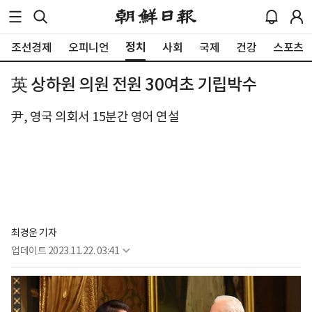
정치
조선경제
오피니언
사회
국제
건강
스포츠
英 상하원 의원 전원 30여초 기립박수
尹, 영국 의회서 15분간 영어 연설
최경운 기자
업데이트
2023.11.22. 03:41