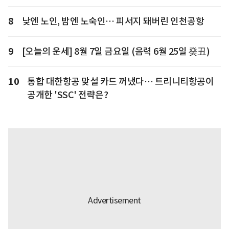
8
낮엔 노인, 밤엔 노숙인… 피서지 돼버린 인천공항
9
[오늘의 운세] 8월 7일 금요일 (음력 6월 25일 癸丑)
10
통합 대한항공 맞설 카드 꺼냈다… 트리니티항공이
공개한 'SSC' 전략은?