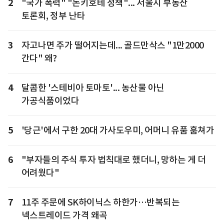
2
"국가 폭력" "돈키호테 정책"... 서울시 부동산
토론회, 정부 난타
3
자고나면 주가 떨어지는데... 골드만삭스 "1만2000
간다" 왜?
4
달콤한 '스테비아 토마토'... 농산물 아닌
가공식품이었다
5
'당근'에서 구한 20대 가사도우미, 어머니 유품 훔쳐가
6
"부자들의 주식 투자 법칙대로 했더니, 망하는 게 더
어려웠다"
7
11주 주문에 SK하이닉스 하한가…반복되는
넥스트레이드 가격 왜곡