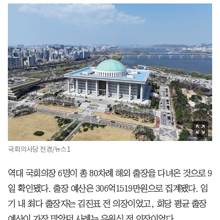
국회의사당 전경/뉴스1
역대 국회의장 6명이 총 80차례 해외 출장을 다녀온 것으로 9
일 확인됐다. 출장 예산은 306억1519만원으로 집계됐다. 임
기 내 최다 출장자는 김진표 전 의장이었고, 회당 평균 출장
예산이 가장 많았던 사례는 우원식 전 의장이었다.