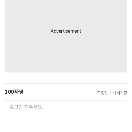
100자평
도움말
삭제기준