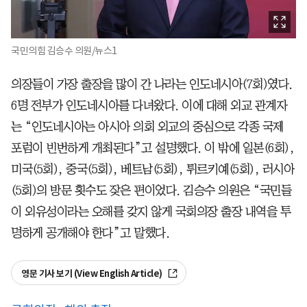
국민의힘 김승수 의원/뉴스1
의장들이 가장 출장을 많이 간 나라는 인도네시아(7회)였다.
6명 전부가 인도네시아를 다녀왔다. 이에 대해 외교 관계자
는 “인도네시아는 아시아 의회 외교의 중심으로 각종 국제
포럼이 빈번하게 개최된다”고 설명했다. 이 밖에 일본(6회),
미국(5회), 중국(5회), 베트남(5회), 튀르키예(5회), 러시아
(5회)의 방문 횟수도 잦은 편이었다. 김승수 의원은 “국민들
이 외유성이라는 오해를 갖지 않게 국회의장 출장 내역을 투
명하게 공개해야 한다”고 말했다.
영문 기사 보기 (View English Article)