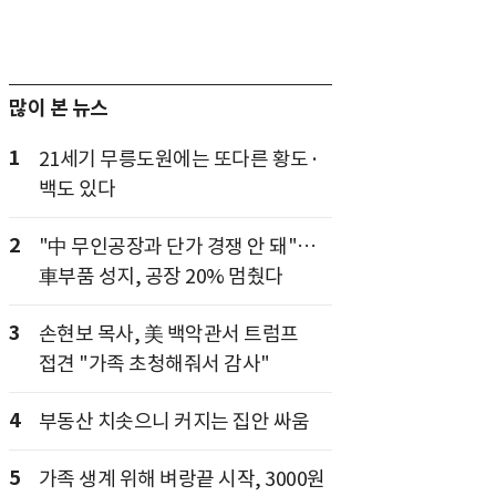
많이 본 뉴스
1
21세기 무릉도원에는 또다른 황도·
백도 있다
2
"中 무인공장과 단가 경쟁 안 돼"…
車부품 성지, 공장 20% 멈췄다
3
손현보 목사, 美 백악관서 트럼프
접견 "가족 초청해줘서 감사"
4
부동산 치솟으니 커지는 집안 싸움
5
가족 생계 위해 벼랑끝 시작, 3000원