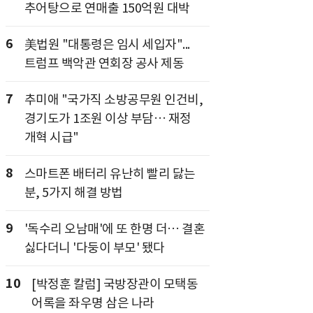
추어탕으로 연매출 150억원 대박
6
美법원 "대통령은 임시 세입자"...
트럼프 백악관 연회장 공사 제동
7
추미애 "국가직 소방공무원 인건비,
경기도가 1조원 이상 부담… 재정
개혁 시급"
8
스마트폰 배터리 유난히 빨리 닳는
분, 5가지 해결 방법
9
'독수리 오남매'에 또 한명 더… 결혼
싫다더니 '다둥이 부모' 됐다
10
[박정훈 칼럼] 국방장관이 모택동
어록을 좌우명 삼은 나라