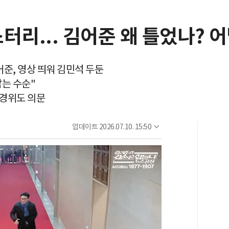
스터리... 김어준 왜 틀었나? 
어준, 영상 띄워 김민석 두둔
는 수순"
 경위도 의문
업데이트
2026.07.10. 15:50