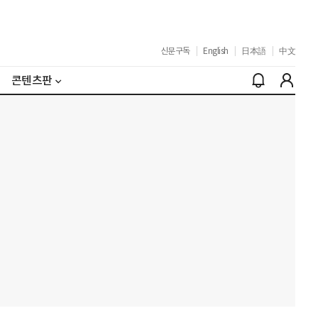
신문구독
|
English
|
日本語
|
中文
콘텐츠판