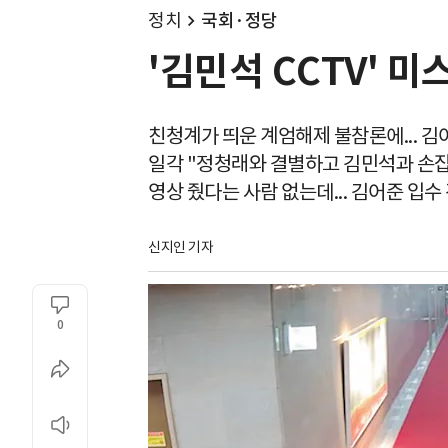
정치
국회·정당
'김민석 CCTV' 미
친청계가 띄운 계엄해제 불참론에... 김
일각 "정청래와 결별하고 김민석과 손잡
영상 줬다는 사람 없는데... 김어준 입수
신지인 기자
0