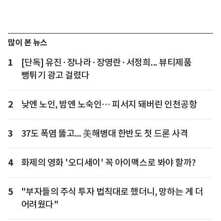
많이 본 뉴스
1
[단독] 유진·장나라·장영란·서정희... 뷰티제품
뻥튀기 광고 걸렸다
2
낮엔 노인, 밤엔 노숙인… 피서지 돼버린 인천공항
3
37도 폭염 뚫고... 美해병대 한반도 첫 드론 사격
4
화제의 영화 '오디세이' 꼭 아이맥스로 봐야 할까?
5
"부자들의 주식 투자 법칙대로 했더니, 망하는 게 더
어려웠다"