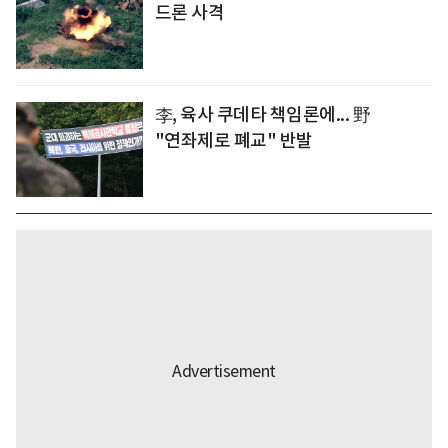
드론 사격
李, 육사 쿠데타 책임론에... 野
"연좌제로 폐교" 반발