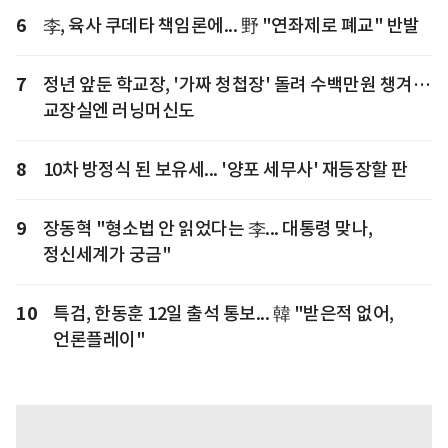
6
李, 육사 쿠데타 책임론에... 野 "연좌제로 폐교" 반발
7
정년 앞둔 학교장, '가짜 청첩장' 돌려 수백만원 챙겨…
교장실엔 러닝머신도
8
10차 방정식 된 보유세... '양포 세무사' 재등장할 판
9
장동혁 "형소법 안 읽었다는 李... 대통령 맞나,
정신세계가 궁금"
10
특검, 한동훈 12일 출석 통보... 韓 "받은적 없어,
언론플레이"