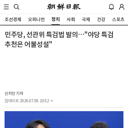
정치
조선경제
오피니언
사회
국제
건강
스포츠
민주당, 선관위 특검법 발의…"야당 특검
추천은 어불성설"
신지인 기자
업데이트
2026.07.09. 10:52