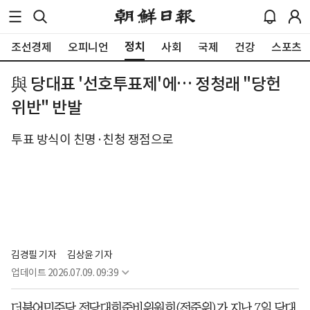
정치
조선경제
오피니언
사회
국제
건강
스포츠
與 당대표 '선호투표제'에… 정청래 "당헌
위반" 반발
투표 방식이 친명·친청 쟁점으로
김경필 기자
김상윤 기자
업데이트
2026.07.09. 09:39
더불어민주당 전당대회준비위원회(전준위)가 지난 7일 당대