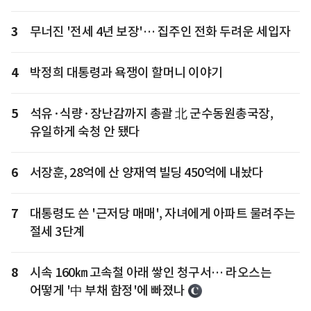
3
무너진 '전세 4년 보장'… 집주인 전화 두려운 세입자
4
박정희 대통령과 욕쟁이 할머니 이야기
5
석유·식량·장난감까지 총괄 北 군수동원총국장,
유일하게 숙청 안 됐다
6
서장훈, 28억에 산 양재역 빌딩 450억에 내놨다
7
대통령도 쓴 '근저당 매매', 자녀에게 아파트 물려주는
절세 3단계
8
시속 160㎞ 고속철 아래 쌓인 청구서… 라오스는
어떻게 '中 부채 함정'에 빠졌나