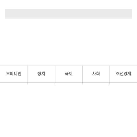
오피니언
정치
국제
사회
조선경제
문화·
조선
스포츠
건강
조선몰
연예
리더스
조선일보 공식 SNS