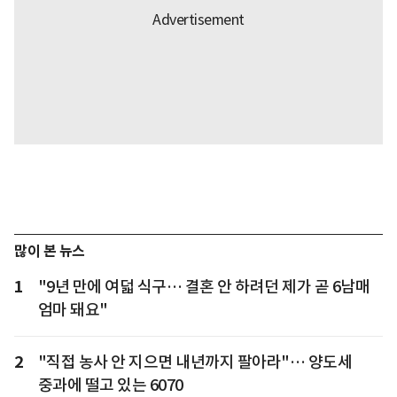
많이 본 뉴스
1
"9년 만에 여덟 식구… 결혼 안 하려던 제가 곧 6남매
엄마 돼요"
2
"직접 농사 안 지으면 내년까지 팔아라"… 양도세
중과에 떨고 있는 6070