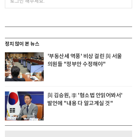
정치 많이 본 뉴스
'부동산세 역풍' 비상 걸린 與 서울
의원들 "정부안 수정해야"
與 김승원, 李 '형소법 안읽어봐서'
발언에 "내용 다 알고계실 것"