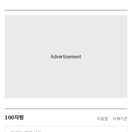
100자평
도움말
삭제기준