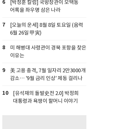
6
[박정훈 칼럼] 국방장관이 모택동
어록을 좌우명 삼은 나라
7
[오늘의 운세] 8월 8일 토요일 (음력
6월 26일 甲寅)
8
미 해병대 사령관이 경북 포항을 찾은
이유는
9
美 고용 충격, 7월 일자리 2만3000개
감소… '9월 금리 인상' 제동 걸리나
10
[유석재의 돌발史전 2.0] 박정희
대통령과 욕쟁이 할머니 이야기