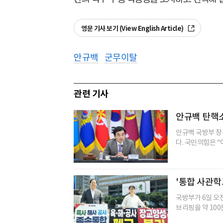
영문 기사 보기 (View English Article)
안규백
군무이탈
관련 기사
안규백 탄핵소
안규백 국방부 장
다. 국민의힘은 “
'통합 사관학
국방부가 6일 오
브리핑을 약 100