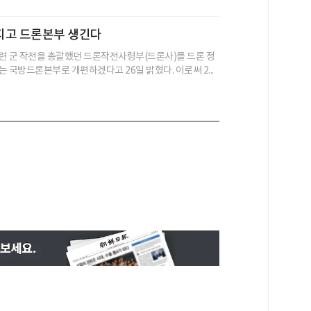
지고 드론본부 생긴다
련 군 작전을 총괄했던 드론작전사령부(드론사)를 드론 정
 국방드론본부로 개편하겠다고 26일 밝혔다. 이로써 2...