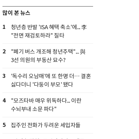
많이 본 뉴스
1
청년층 반발 'ISA 혜택 축소'에... 李
"전면 재검토하라" 질타
2
"폐기 버스 개조해 청년주택"... 與
3선 의원의 부동산 묘수?
3
'독수리 오남매'에 또 한명 더… 결혼
싫다더니 '다둥이 부모' 됐다
4
"모즈타바 매우 위독하다... 이란
수뇌부내 소문 파다"
5
집주인 전화가 두려운 세입자들