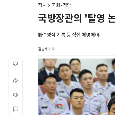
정치
국회·정당
국방장관의 '탈영 논
野 "병적 기록 등 직접 해명해야"
김승재 기자
0