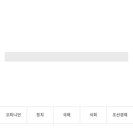
오피니언
정치
국제
사회
조선경제
문화·
조선
스포츠
건강
조선몰