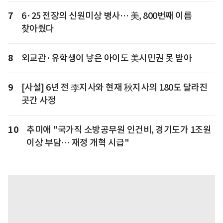
7
6·25 전장의 신원미상 병사… 美, 800번째 이름
찾아줬다
8
외교관·유학생이 낳은 아이도 美시민권 못 받아
9
[사설] 6년 전 李지사와 현재 秋지사의 180도 달라진
곳간 사정
10
추미애 "국가직 소방공무원 인건비, 경기도가 1조원
이상 부담… 재정 개혁 시급"