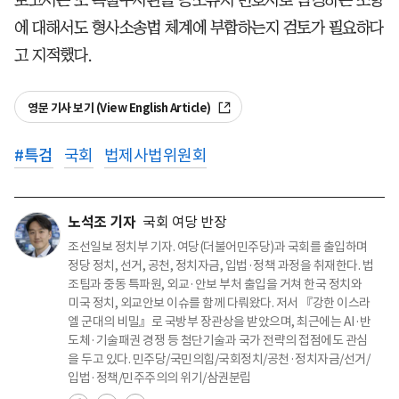
에 대해서도 형사소송법 체계에 부합하는지 검토가 필요하다
고 지적했다.
영문 기사 보기 (View English Article)
#
특검
국회
법제사법위원회
노석조 기자
국회 여당 반장
조선일보 정치부 기자. 여당(더불어민주당)과 국회를 출입하며
정당 정치, 선거, 공천, 정치자금, 입법·정책 과정을 취재한다. 법
조팀과 중동 특파원, 외교·안보 부처 출입을 거쳐 한국 정치와
미국 정치, 외교안보 이슈를 함께 다뤄왔다. 저서 『강한 이스라
엘 군대의 비밀』로 국방부 장관상을 받았으며, 최근에는 AI·반
도체·기술패권 경쟁 등 첨단기술과 국가 전략의 접점에도 관심
을 두고 있다. 민주당/국민의힘/국회정치/공천·정치자금/선거/
입법·정책/민주주의의 위기/삼권분립