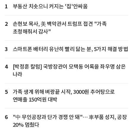
1
부동산 치솟으니 커지는 '집'안싸움
2
손현보 목사, 美 백악관서 트럼프 접견 "가족
초청해줘서 감사"
3
스마트폰 배터리 유난히 빨리 닳는 분, 5가지 해결 방법
4
[박정훈 칼럼] 국방장관이 모택동 어록을 좌우명 삼은
나라
5
가족 생계 위해 벼랑끝 시작, 3000원 추어탕으로
연매출 150억원 대박
6
"中 무인공장과 단가 경쟁 안 돼"… 車부품 성지, 공장
20% 멈췄다