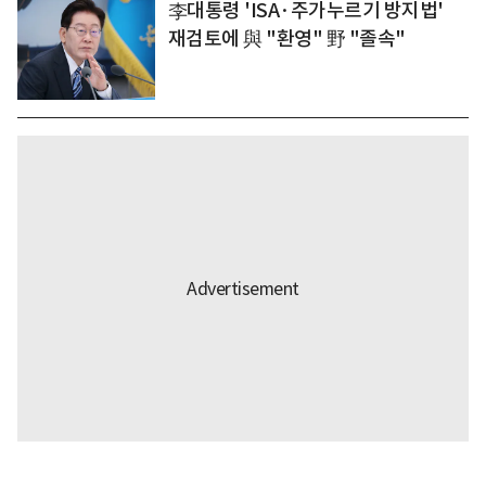
李대통령 'ISA·주가누르기 방지법'
재검토에 與 "환영" 野 "졸속"