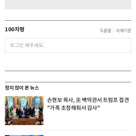
100자평
도움말
삭제기준
정치 많이 본 뉴스
손현보 목사, 美 백악관서 트럼프 접견
"가족 초청해줘서 감사"