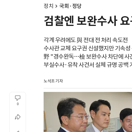
정치
국회·정당
검찰엔 보완수사 요구
각계 우려에도 與 전대 전 처리 속도전
수사관 교체 요구권 신설했지만 기속성
野 "경수완독…檢 보완수사 차단에 사건
부실수사·유착 사건서 실체 규명 공백 
노석조 기자
0