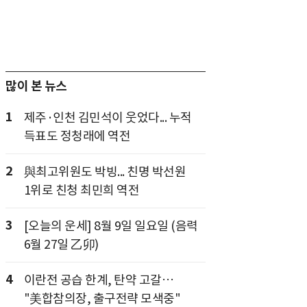
많이 본 뉴스
1
제주·인천 김민석이 웃었다... 누적
득표도 정청래에 역전
2
與최고위원도 박빙... 친명 박선원
1위로 친청 최민희 역전
3
[오늘의 운세] 8월 9일 일요일 (음력
6월 27일 乙卯)
4
이란전 공습 한계, 탄약 고갈…
"美합참의장, 출구전략 모색중"