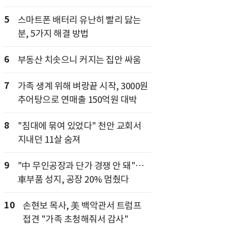
5
스마트폰 배터리 유난히 빨리 닳는
분, 5가지 해결 방법
6
부동산 치솟으니 커지는 집안 싸움
7
가족 생계 위해 벼랑끝 시작, 3000원
추어탕으로 연매출 150억원 대박
8
"침대에 묶여 있었다" 천안 교회서
지내던 11살 숨져
9
"中 무인공장과 단가 경쟁 안 돼"…
車부품 성지, 공장 20% 멈췄다
10
손현보 목사, 美 백악관서 트럼프
접견 "가족 초청해줘서 감사"