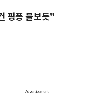
건 핑퐁 불보듯"