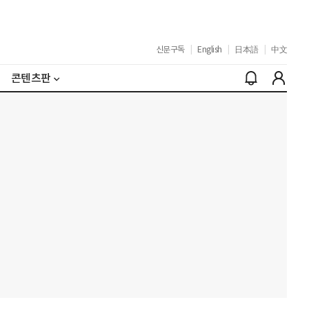
신문구독
|
English
|
日本語
|
中文
콘텐츠판