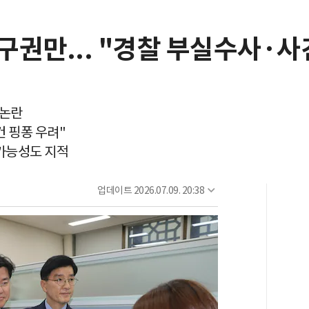
권만... "경찰 부실수사·사
 논란
 핑퐁 우려"
가능성도 지적
업데이트
2026.07.09. 20:38