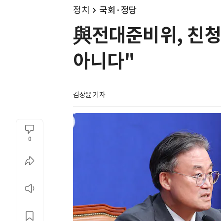
정치
국회·정당
與전대준비위, 친청계
아니다"
김상윤 기자
0