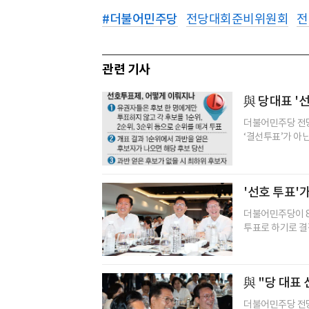
#
더불어민주당
전당대회준비위원회
전
관련 기사
與 당대표 '
더불어민주당 전당
‘결선투표’가 아닌
'선호 투표'가
더불어민주당이 8
투표로 하기로 결정
與 "당 대표 
더불어민주당 전