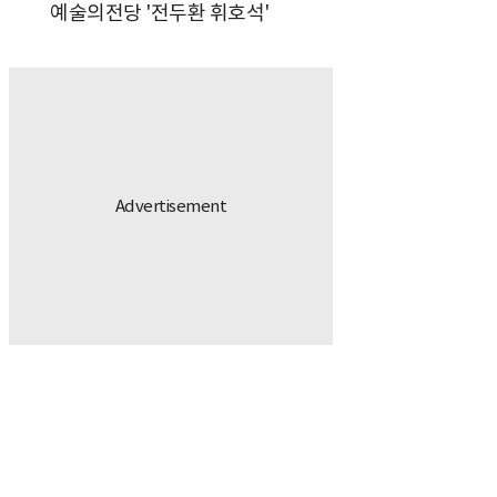
예술의전당 '전두환 휘호석'