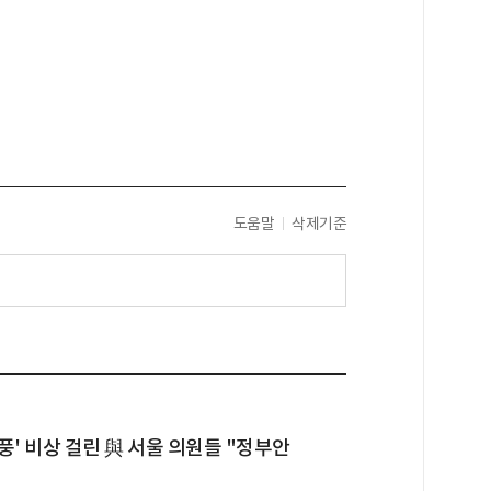
도움말
삭제기준
풍' 비상 걸린 與 서울 의원들 "정부안