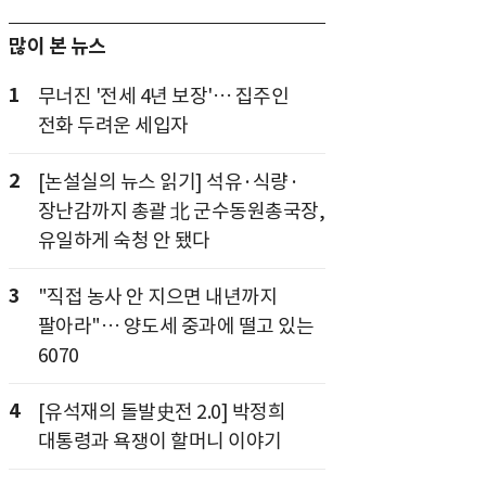
많이 본 뉴스
1
무너진 '전세 4년 보장'… 집주인
전화 두려운 세입자
2
[논설실의 뉴스 읽기] 석유·식량·
장난감까지 총괄 北 군수동원총국장,
유일하게 숙청 안 됐다
3
"직접 농사 안 지으면 내년까지
팔아라"… 양도세 중과에 떨고 있는
6070
4
[유석재의 돌발史전 2.0] 박정희
대통령과 욕쟁이 할머니 이야기