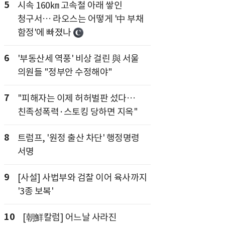
5
시속 160㎞ 고속철 아래 쌓인
청구서… 라오스는 어떻게 '中 부채
함정'에 빠졌나
6
'부동산세 역풍' 비상 걸린 與 서울
의원들 "정부안 수정해야"
7
"피해자는 이제 허허벌판 섰다…
친족성폭력·스토킹 당하면 지옥"
8
트럼프, '원정 출산 차단' 행정명령
서명
9
[사설] 사법부와 검찰 이어 육사까지
'3종 보복'
10
[朝鮮칼럼] 어느날 사라진