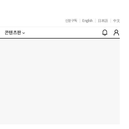
신문구독
|
English
|
日本語
|
中文
콘텐츠판