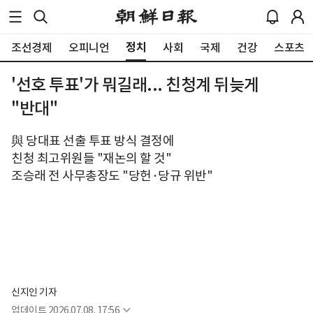
정치
조선경제
오피니언
사회
국제
건강
스포츠
'선호 투표'가 뭐길래... 친청계 뒤늦게
"반대"
與 당대표 선출 투표 방식 결정에
친청 최고위원들 "재논의 할 것"
조승래 전 사무총장도 "당헌·당규 위반"
신지인 기자
업데이트
2026.07.08. 17:56