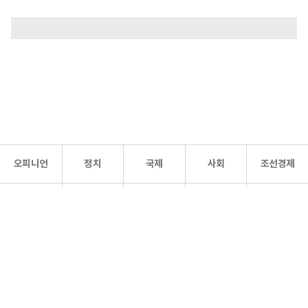
오피니언
정치
국제
사회
조선경제
문화·
조선
스포츠
건강
조선몰
연예
리더스
조선일보 공식 SNS