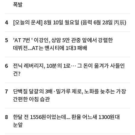
폭발
4
[오늘의 운세] 8월 10일 월요일 (음력 6월 28일 丙辰)
5
'AT 7번 ' 이강인, 상암 5만 관중 앞에서 강렬한
데뷔전...AT는 맨시티에 1대3 패배
6
전닉 레버리지, 10분의 1로… 그 돈이 옮겨가 사들인
건?
7
단백질 달걀의 3배·밀가루 제로, 노화를 늦추는 가장
간편한 아침 습관
8
한달 전 1556원이었는데... 환율 어느새 1300원대
눈앞