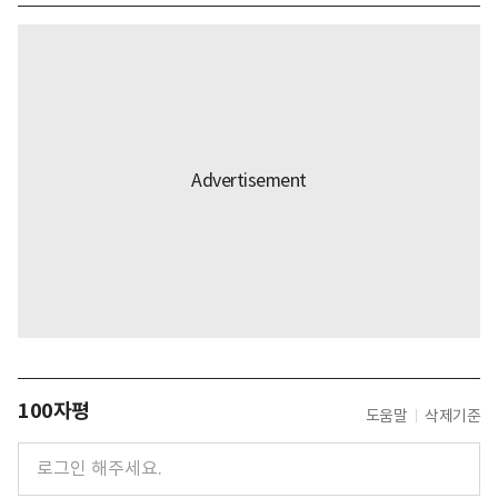
100자평
도움말
삭제기준