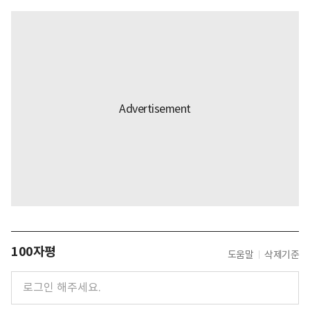
100자평
도움말
삭제기준