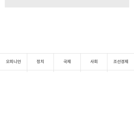
오피니언
정치
국제
사회
조선경제
문화·
조선
스포츠
건강
조선몰
연예
리더스
조선일보 공식 SNS
개인정보처리방침
사이트맵