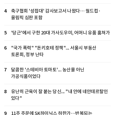
4
축구협회 '성접대' 감사보고서 나왔다… 월드컵·
올림픽 심판 포함
5
'당근'에서 구한 20대 가사도우미, 어머니 유품 훔쳐가
6
"국가 폭력" "돈키호테 정책"... 서울시 부동산
토론회, 정부 난타
7
달콤한 '스테비아 토마토'... 농산물 아닌
가공식품이었다
8
유난히 근육이 잘 붙는 당신... "내 안에 네안데르탈인
있다"
9
11주 주문에 SK하이닉스 하한가…반복되는