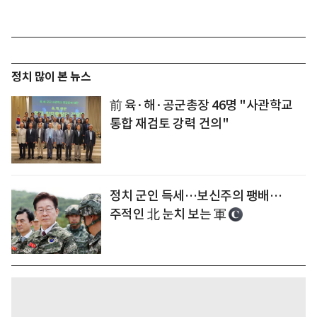
정치 많이 본 뉴스
前 육·해·공군총장 46명 "사관학교
통합 재검토 강력 건의"
정치 군인 득세…보신주의 팽배…
주적인 北 눈치 보는 軍