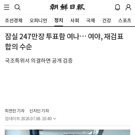
정치
조선경제
오피니언
사회
국제
건강
스포츠
잠실 247만장 투표함 여나… 여야, 재검표
합의 수순
국조특위서 의결하면 공개 검증
최연진 기자
신지인 기자
업데이트
2026.07.08. 10:40