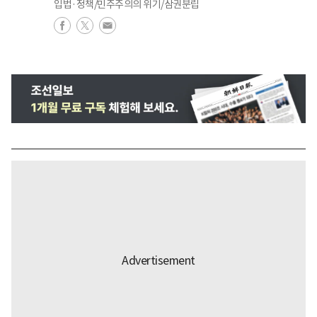
입법·정책/민주주의의 위기/삼권분립