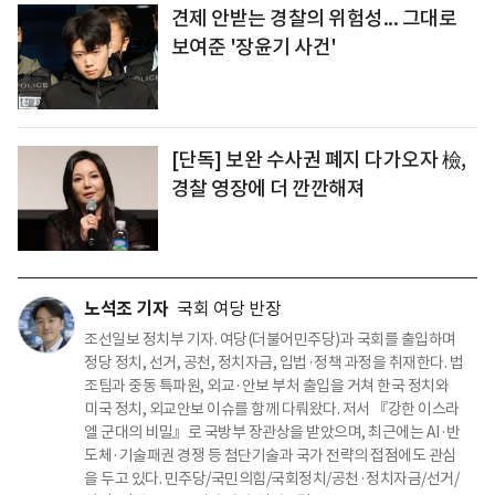
견제 안받는 경찰의 위험성... 그대로
보여준 '장윤기 사건'
[단독] 보완 수사권 폐지 다가오자 檢,
경찰 영장에 더 깐깐해져
노석조 기자
국회 여당 반장
조선일보 정치부 기자. 여당(더불어민주당)과 국회를 출입하며
정당 정치, 선거, 공천, 정치자금, 입법·정책 과정을 취재한다. 법
조팀과 중동 특파원, 외교·안보 부처 출입을 거쳐 한국 정치와
미국 정치, 외교안보 이슈를 함께 다뤄왔다. 저서 『강한 이스라
엘 군대의 비밀』로 국방부 장관상을 받았으며, 최근에는 AI·반
도체·기술패권 경쟁 등 첨단기술과 국가 전략의 접점에도 관심
을 두고 있다. 민주당/국민의힘/국회정치/공천·정치자금/선거/