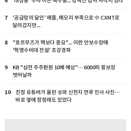
6
'대장동' 수사 이끈 특수통... 강백신 검사 사직서 냈다
7
'공급망의 달인' 애플, 메모리 부족으로 中 CXMT로
달려갔지만...
8
"호르무즈가 핵보다 중요"... 이란 안보수장에
'혁명수비대 전설' 초강경파
9
KB "삼전 주주환원 10배 예상"… 6000피 횡보장
벗어날까
10
친청 유튜버가 올린 李와 신천지 연루 인사 사진…
바로 옆에 정청래도 있었다