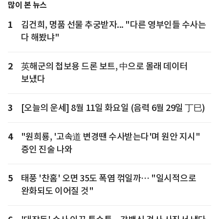
많이 본 뉴스
1
김건희, 명품 선물 추궁받자... "다른 영부인들 수사는
다 해봤냐"
2
英해군의 첩보용 드론 보트, 中으로 몰래 데이터
보냈다
3
[오늘의 운세] 8월 11일 화요일 (음력 6월 29일 丁巳)
4
"원희룡, '고속道 변경땐 수사받는다'며 원안 지시"
증인 진술 나와
5
태풍 '찬홈' 오면 35도 폭염 꺾일까… "일시적으로
완화되도 이어질 것"