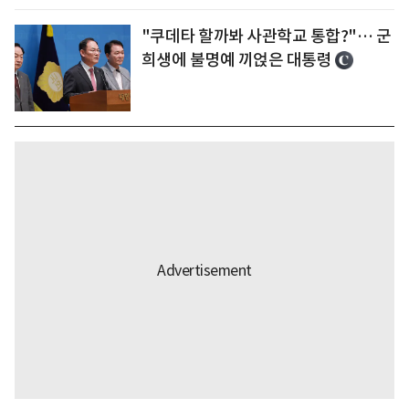
"쿠데타 할까봐 사관학교 통합?"… 군
희생에 불명예 끼얹은 대통령