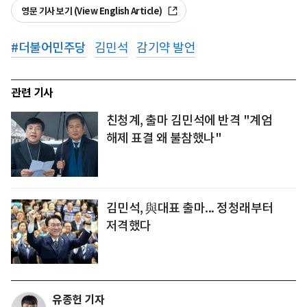
영문 기사 보기 (View English Article)
#
더불어민주당
김민석
감기약 발언
관련 기사
친청계, 출마 김민석에 반격 "계엄
해제 표결 왜 불참했나"
김민석, 與대표 출마... 정청래부터
저격했다
유종헌 기자