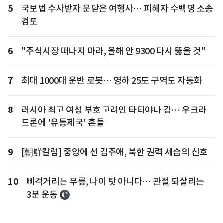
5
국보법 수사받자 문닫은 여행사… 피해자 수백명 소송
검토
6
"주식시장 떠나지 마라, 올해 안 9300 다시 뚫을 것"
7
최대 1000대 운반 로봇… 영하 25도 구역도 자동화
8
러시아 최고 여성 부호 고려인 타티야나 김… 우크라
드론에 '유통제국' 흔들
9
[朝鮮칼럼] 중앙에 선 김주애, 북한 권력 세습의 신호
10
삐걱거리는 무릎, 나이 탓 아니다… 관절 되살리는
3분 운동